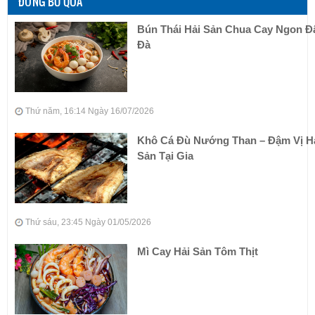
ĐỪNG BỎ QUA
Bún Thái Hải Sản Chua Cay Ngon 
Đà
Thứ năm, 16:14 Ngày 16/07/2026
Khô Cá Đù Nướng Than – Đậm Vị H
Sản Tại Gia
Thứ sáu, 23:45 Ngày 01/05/2026
Mì Cay Hải Sản Tôm Thịt