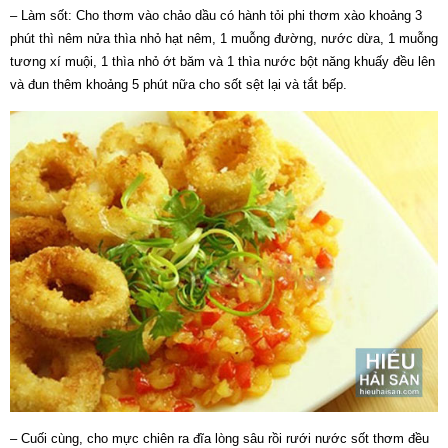
– Làm sốt: Cho thơm vào chảo dầu có hành tỏi phi thơm xào khoảng 3
phút thì nêm nửa thìa nhỏ hạt nêm, 1 muỗng đường, nước dừa, 1 muỗng
tương xí muội, 1 thìa nhỏ ớt băm và 1 thìa nước bột năng khuấy đều lên
và đun thêm khoảng 5 phút nữa cho sốt sệt lại và tắt bếp.
– Cuối cùng, cho mực chiên ra đĩa lòng sâu rồi rưới nước sốt thơm đều