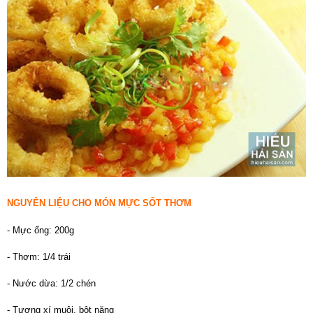
NGUYÊN LIỆU CHO MÓN MỰC SỐT THƠM
- Mực ống: 200g
- Thơm: 1/4 trái
- Nước dừa: 1/2 chén
- Tương xí muội, bột năng