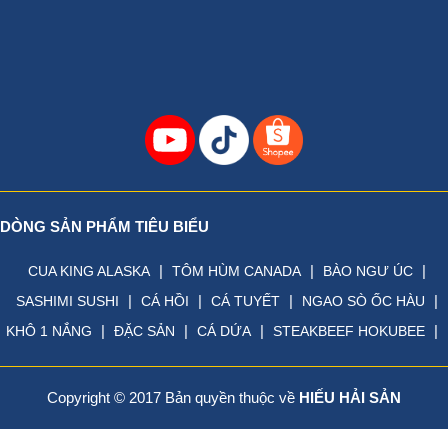
DÒNG SẢN PHẨM TIÊU BIỂU
|
|
|
CUA KING ALASKA
TÔM HÙM CANADA
BÀO NGƯ ÚC
|
|
|
|
SASHIMI SUSHI
CÁ HỒI
CÁ TUYẾT
NGAO SÒ ỐC HÀU
|
|
|
|
KHÔ 1 NẮNG
ĐẶC SẢN
CÁ DỨA
STEAKBEEF HOKUBEE
Copyright © 2017 Bản quyền thuộc về
HIẾU HẢI SẢN