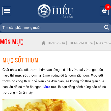
0
MÓN MỰC
|
|
TRANG CHỦ
TREND ẨM THỰC
MÓN MỰC
MỰC SỐT THƠM
Chất chua của sốt thơm thấm vào từng thớ thịt vừa dai vừa ngọt của
mực thì
mực sốt thơm
lại là món dùng để ăn cơm rất ngon.
Mực sốt
thơm
có công thức chế biến khá đơn giản, sẽ không tốn thời gian của
bạn lâu để có món ăn ngon.
Mực
tươi là bạn đồng hành cùng các bà nội
trợ trong món ăn này.