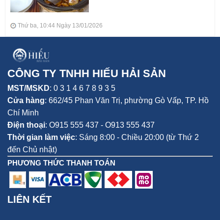
Thứ ba, 10:44 Ngày 13/01/2026
CÔNG TY TNHH HIẾU HẢI SẢN
MST/MSKD
: 0 3 1 4 6 7 8 9 3 5
Cửa hàng
:
662/45 Phan Văn Trị, phường Gò Vấp,
TP. Hồ
Chí Minh
Điện thoại
:
O915 555 437 - O913 555 437
Thời gian làm việc
: Sáng 8:00 - Chiều 20:00 (từ Thứ 2
đến Chủ nhật)
PHƯƠNG THỨC THANH TOÁN
LIÊN KẾT