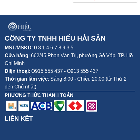
CÔNG TY TNHH HIẾU HẢI SẢN
MST/MSKD
: 0 3 1 4 6 7 8 9 3 5
Cửa hàng
:
662/45 Phan Văn Trị, phường Gò Vấp,
TP. Hồ
Chí Minh
Điện thoại
:
O915 555 437 - O913 555 437
Thời gian làm việc
: Sáng 8:00 - Chiều 20:00 (từ Thứ 2
đến Chủ nhật)
PHƯƠNG THỨC THANH TOÁN
LIÊN KẾT