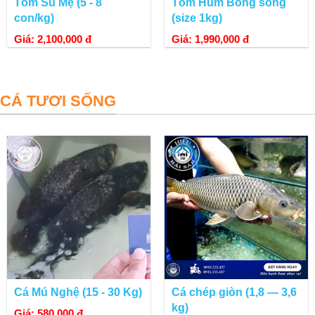
Tôm Sú Mẹ (5 - 8
Tôm Hùm Bông sống
con/kg)
(size 1kg)
Giá: 2,100,000 đ
Giá: 1,990,000 đ
CÁ TƯƠI SỐNG
Cá Mú Nghệ (15 - 30 Kg)
Cá chép giòn (1,8 — 3,6
kg)
Giá: 580,000 đ