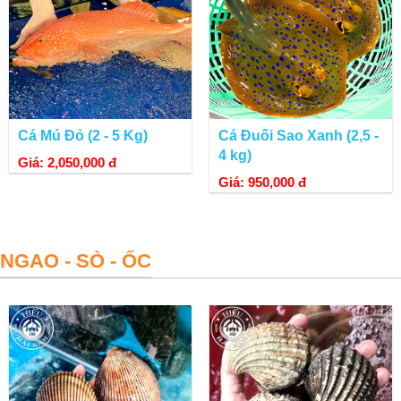
Cá Mú Đỏ (2 - 5 Kg)
Cá Đuối Sao Xanh (2,5 -
4 kg)
Giá: 2,050,000 đ
Giá: 950,000 đ
NGAO - SÒ - ỐC