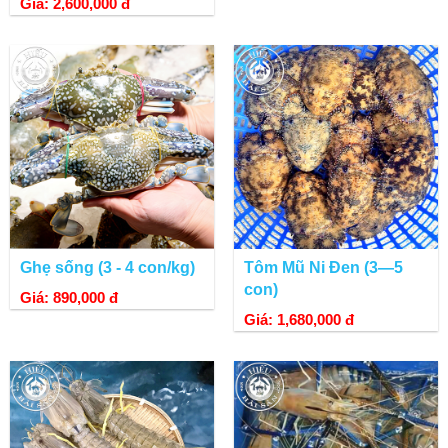
Giá: 2,600,000 đ
Ghẹ sống (3 - 4 con/kg)
Tôm Mũ Ni Đen (3—5
con)
Giá: 890,000 đ
Giá: 1,680,000 đ