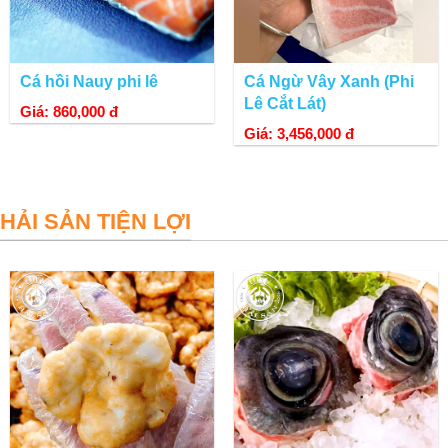
Cá hồi Nauy phi lê
Cá Ngừ Vây Xanh (Phi
Lê Cắt Lát)
Giá: 860,000 đ
Giá: 3,456,000 đ
HẢI SẢN TIỆN LỢI