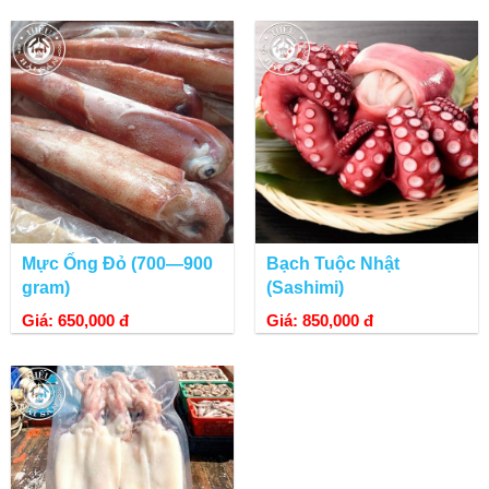
Mực Ống Đỏ (700—900
Bạch Tuộc Nhật
gram)
(Sashimi)
Giá: 650,000 đ
Giá: 850,000 đ