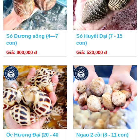
Sò Dương sống (4—7
Sò Huyết Đại (7 - 15
con)
con)
Giá: 800,000 đ
Giá: 520,000 đ
Ốc Hương Đại (20 - 40
Ngao 2 cồi (8 - 11 con)