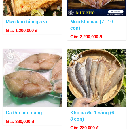
Mực khô tẩm gia vị
Mực khô câu (7 - 10
con)
Giá: 1,200,000 đ
Giá: 2,200,000 đ
Cá thu một nắng
Khô cá đù 1 nắng (6 —
8 con)
Giá: 380,000 đ
Giá: 280,000 đ