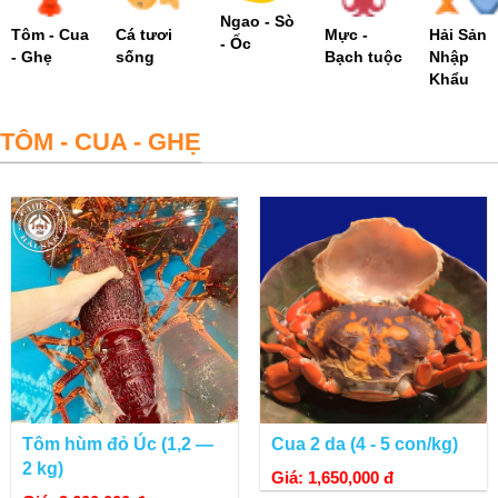
Ngao - Sò
Tôm - Cua
Cá tươi
Mực -
Hải Sản
- Ốc
- Ghẹ
sống
Bạch tuộc
Nhập
Khẩu
TÔM - CUA - GHẸ
Tôm hùm đỏ Úc (1,2 —
Cua 2 da (4 - 5 con/kg)
2 kg)
Giá: 1,650,000 đ