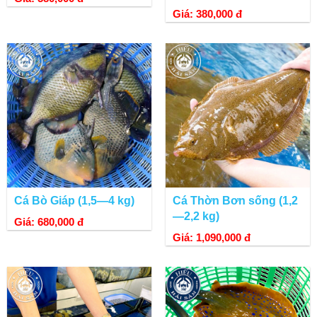
Giá: 380,000 đ
Cá Bò Giáp (1,5—4 kg)
Cá Thờn Bơn sống (1,2
—2,2 kg)
Giá: 680,000 đ
Giá: 1,090,000 đ