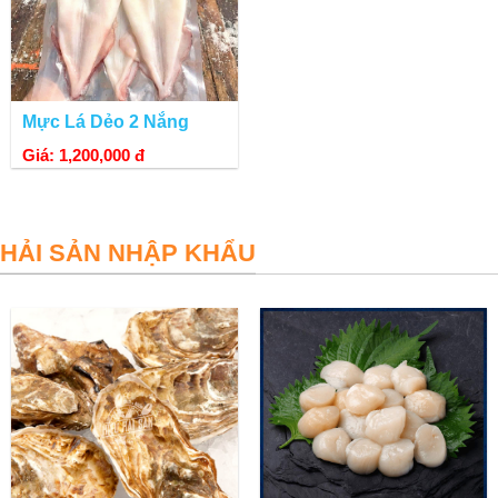
Mực Lá Dẻo 2 Nắng
Giá: 1,200,000 đ
HẢI SẢN NHẬP KHẨU