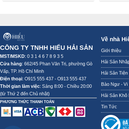
Về nhà Hi
CÔNG TY TNHH HIẾU HẢI SẢN
Giới thiệu
MST/MSKD
: 0 3 1 4 6 7 8 9 3 5
Hải Sản Nhậ
Cửa hàng
:
662/45 Phan Văn Trị, phường Gò
Vấp,
TP. Hồ Chí Minh
Hải Sản Tiện
Điện thoại
:
O915 555 437 - O913 555 437
Bào Ngư - Vi
Thời gian làm việc
: Sáng 8:00 - Chiều 20:00
(từ Thứ 2 đến Chủ nhật)
Hải Sản Khô
PHƯƠNG THỨC THANH TOÁN
Tin Tức