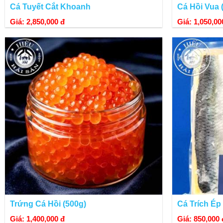
Cá Tuyết Cắt Khoanh
Cá Hồi Vua
Giá: 2,850,000 đ
Giá: 1,050,00
Trứng Cá Hồi (500g)
Cá Trích Ép
Giá: 1,400,000 đ
Giá: 850,000 