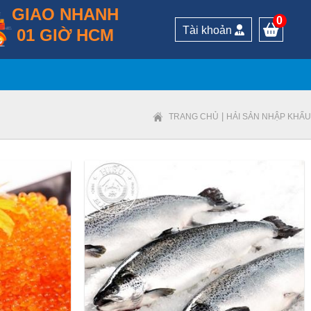
GIAO NHANH
0
Tài khoản
01 GIỜ HCM
|
TRANG CHỦ
HẢI SẢN NHẬP KHẨU