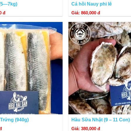
 (5—7kg)
Cá hồi Nauy phi lê
0 đ
Giá: 860,000 đ
 Trứng (940g)
Hàu Sữa Nhật (9 – 11 Con)
đ
Giá: 380,000 đ