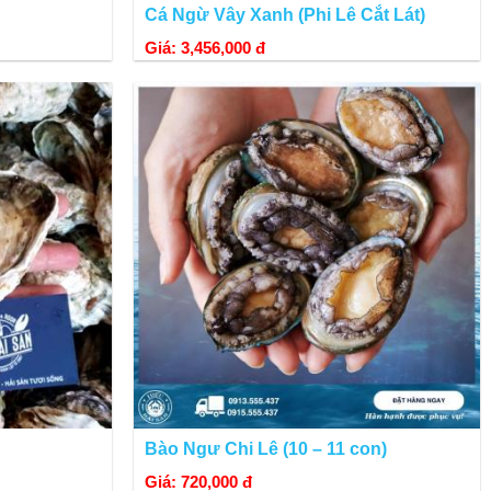
Cá Ngừ Vây Xanh (Phi Lê Cắt Lát)
Giá: 3,456,000 đ
Bào Ngư Chi Lê (10 – 11 con)
Giá: 720,000 đ