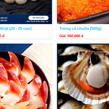
Nhật (20 - 25 con)
Trứng cá chuồn (500g)
0 đ
Giá: 550,000 đ