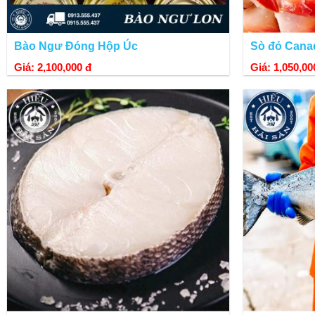
Bào Ngư Đóng Hộp Úc
Sò đỏ Canad
Giá: 2,100,000 đ
Giá: 1,050,00