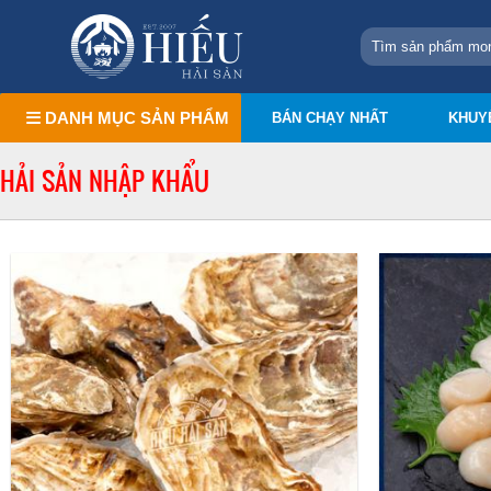
DANH MỤC SẢN PHẨM
BÁN CHẠY NHẤT
KHUY
HẢI SẢN NHẬP KHẨU