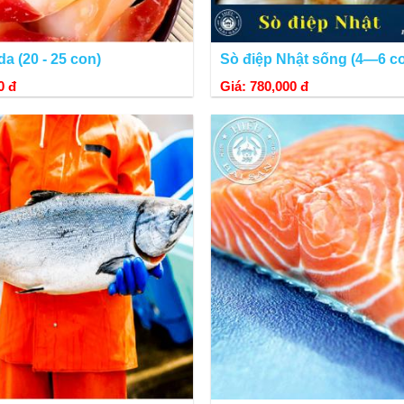
a (20 - 25 con)
Sò điệp Nhật sống (4—6 c
0 đ
Giá: 780,000 đ