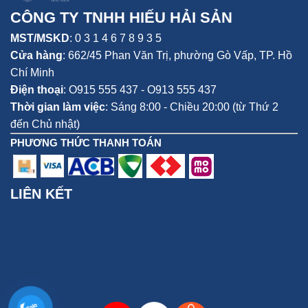
CÔNG TY TNHH HIẾU HẢI SẢN
MST/MSKD
: 0 3 1 4 6 7 8 9 3 5
Cửa hàng
:
662/45 Phan Văn Trị, phường Gò Vấp,
TP. Hồ
Chí Minh
Điện thoại
:
O915 555 437 - O913 555 437
Thời gian làm việc
: Sáng 8:00 - Chiều 20:00 (từ Thứ 2
đến Chủ nhật)
PHƯƠNG THỨC THANH TOÁN
LIÊN KẾT