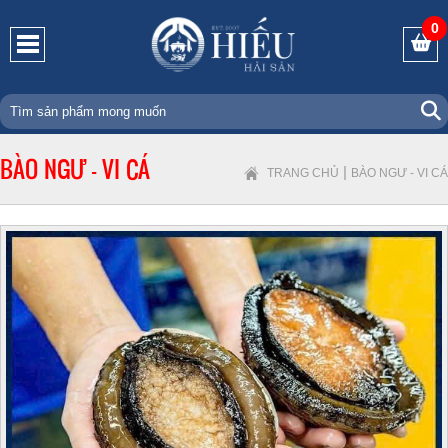
0
BÀO NGƯ - VI CÁ
|
TRANG CHỦ
BÀO NGƯ - VI CÁ