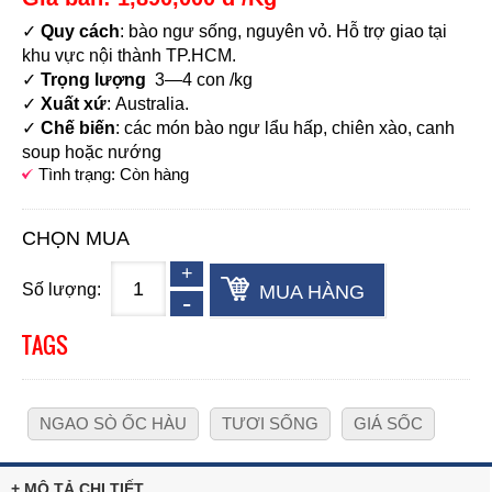
✓
Quy cách
: bào ngư sống, nguyên vỏ. Hỗ trợ giao tại
khu vực nội thành TP.HCM.
✓
Trọng lượng
3—4 con /kg
✓
Xuất xứ
:
Australia.
✓
Chế biến
: các món bào ngư lẩu hấp, chiên xào, canh
soup hoặc nướng
Tình trạng: Còn hàng
CHỌN MUA
Số lượng:
MUA HÀNG
TAGS
NGAO SÒ ỐC HÀU
TƯƠI SỐNG
GIÁ SỐC
+ MÔ TẢ CHI TIẾT