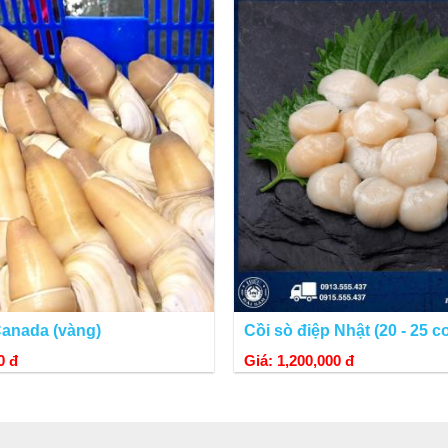
Sò điệp nướng mỡ hành ăn kèm nước mắm chua ngọt.
Canada (vàng)
Cồi sò điệp Nhật (20 - 25 c
0 đ
Giá: 1,200,000 đ