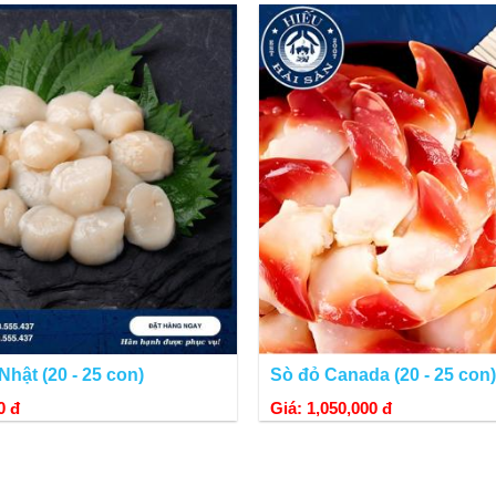
 phú chứa nhiều khoáng chất giá trị dinh dưỡng cao, trong sò chứa nhiều ma
 sạch nhớt, sau đó đem chế biến.
Nhật (20 - 25 con)
Sò đỏ Canada (20 - 25 con)
0 đ
Giá: 1,050,000 đ