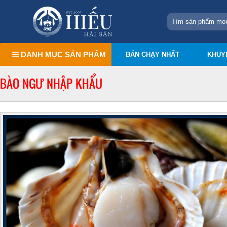
DANH MỤC SẢN PHẨM
BÁN CHẠY NHẤT
KHUY
BÀO NGƯ NHẬP KHẨU