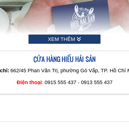
XEM THÊM
CỬA HÀNG HIẾU HẢI SẢN
chỉ:
662/45 Phan Văn Trị, phường Gò Vấp, TP. Hồ Chí 
Điện thoại
:
0915 555 437 - 0913 555 437
ần cồi thịt tròn, mập và trắng ngà như sữa, cồi sò mềm, không dai và có vị n