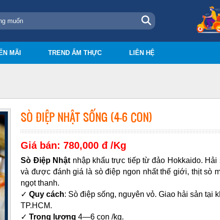
ẾN MÃI
TREND ẨM THỰC
LIÊN HỆ
SÒ ĐIỆP NHẬT SỐNG (4—6 CON)
Giá bán: 780,000 đ /Kg
Sò Điệp Nhật
nhập khẩu trực tiếp từ đảo Hokkaido. Hải 
và được đánh giá là sò điệp ngon nhất thế giới, thịt sò 
ngọt thanh.
✓
Quy cách
: Sò điệp sống, nguyên vỏ. Giao hải sản tại 
TP.HCM
.
✓
Trọng lượng
4—6 con /kg.