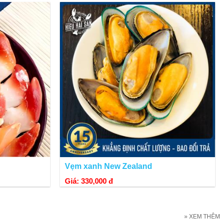
gie và kẽm hai chất này tăng cường sức dẻo dai cho cơ thể.
Vẹm xanh New Zealand
Giá: 330,000 đ
» XEM THÊM