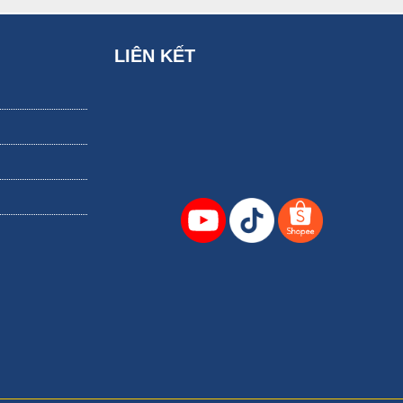
LIÊN KẾT
ng vị ngọt dịu và hấp dẫn từ món ăn này.