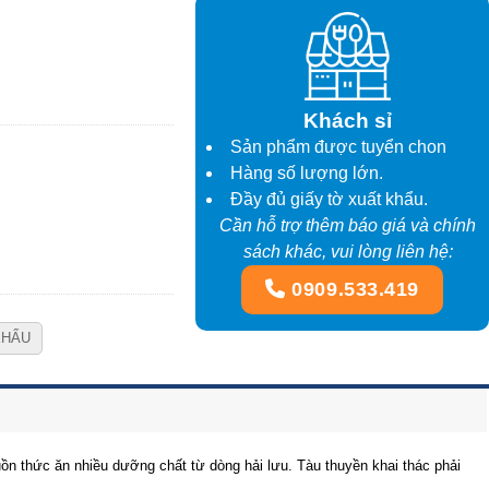
Khách sỉ
Sản phẩm được tuyển chon
Hàng số lượng lớn.
Đầy đủ giấy tờ xuất khẩu.
Cần hỗ trợ thêm báo giá và chính
sách khác, vui lòng liên hệ:
0909.533.419
KHẨU
guồn thức ăn nhiều dưỡng chất từ dòng hải lưu. Tàu thuyền khai thác phải