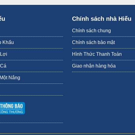
ếu
Chính sách nhà Hiếu
Chính sách chung
p Khẩu
Chính sách bảo mật
Sò điệp nướng phô mai khoảng 10 phút.
 Lợi
Hình Thức Thanh Toán
ập khẩu từ Nhật tại Hiếu Hải Sản thì chắn chắn bạn sẽ không quên được hươ
 Cá
Giao nhận hàng hóa
LIÊN HỆ MUA SÒ ĐIỆP NHẬT
 Một Nắng