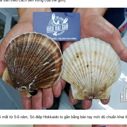
i sản theo cách bền vững của thế giới).
i mất từ 5-6 năm, Sò điệp Hokkaido to gần bằng bàn tay mới đủ chuẩn khai t