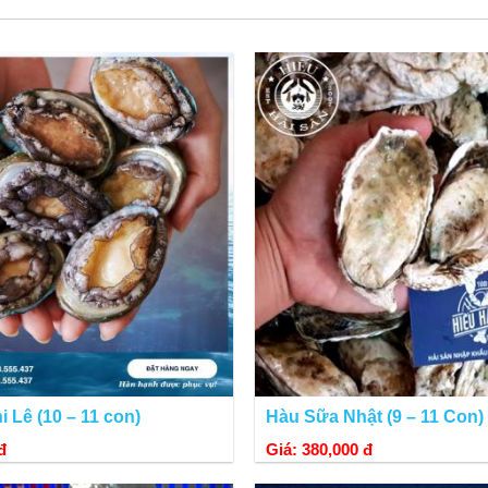
Tách lấy phần cồi thịt sò điệp áp chảo rất ngon.
 Lê (10 – 11 con)
Hàu Sữa Nhật (9 – 11 Con)
đ
Giá: 380,000 đ