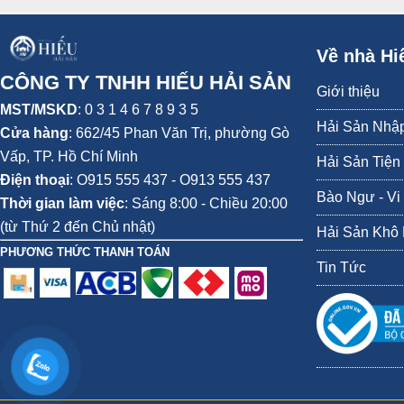
Về nhà Hi
CÔNG TY TNHH HIẾU HẢI SẢN
Giới thiệu
MST/MSKD
: 0 3 1 4 6 7 8 9 3 5
Hải Sản Nhậ
Cửa hàng
:
662/45 Phan Văn Trị, phường Gò
Vấp,
TP. Hồ Chí Minh
Hải Sản Tiện
Dù chế biến món gì đi nữa thì nếu bạn có cơ hội thưởng thức Sò điệp nh
Điện thoại
:
O915 555 437 - O913 555 437
Bào Ngư - Vi
Thời gian làm việc
: Sáng 8:00 - Chiều 20:00
(từ Thứ 2 đến Chủ nhật)
Hải Sản Khô
PHƯƠNG THỨC THANH TOÁN
Tin Tức