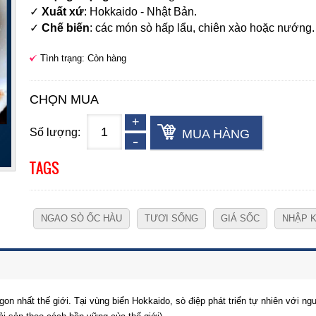
✓
Xuất xứ
:
Hokkaido - Nhật Bản
.
✓
Chế biến
: các món sò hấp lẩu, chiên xào hoặc nướng.
Tình trạng: Còn hàng
CHỌN MUA
Số lượng:
MUA HÀNG
TAGS
NGAO SÒ ỐC HÀU
TƯƠI SỐNG
GIÁ SỐC
NHẬP 
gon nhất thế giới. Tại vùng biển Hokkaido, sò điệp phát triển tự nhiên với n