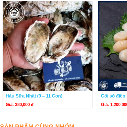
CÁC MÓN ĂN CHẾ BIẾN TỪ SÒ ĐIỆP NHẬT
Sò điệp rất giàu canxi cho phụ nữ mang thai và là nguồn chất đạm phong
- Sò điệp sau khi mua về, dùng dao tách bỏ phần vỏ trên, bỏ ruột và rửa
- Các món ngon từ sò điệp Nhật như:
Hàu Sữa Nhật (9 – 11 Con)
Cồi sò điệp 
Giá: 380,000 đ
Giá: 1,200,00
SẢN PHẨM CÙNG NHÓM