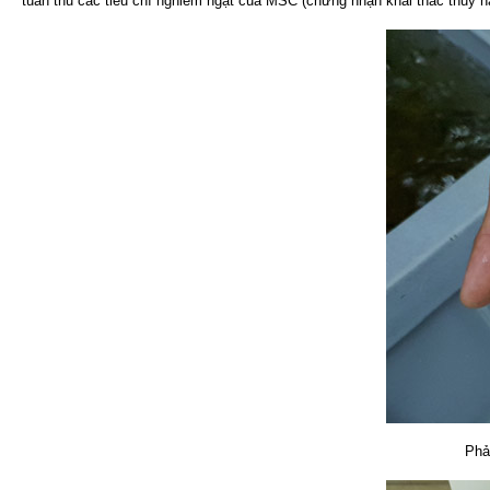
tuân thủ các tiêu chí nghiêm ngặt của MSC (chứng nhận khai thác thủy hả
Phả