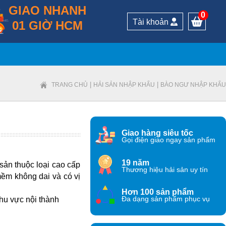
GIAO NHANH
0
Tài khoản
01 GIỜ HCM
|
|
TRANG CHỦ
HẢI SẢN NHẬP KHẨU
BÀO NGƯ NHẬP KHẨU
Giao hàng siêu tốc
Gọi điện giao ngay sản phẩm
19 năm
sản thuộc loại cao cấp
Thương hiệu hải sản uy tín
mềm không dai và có vị
Hơn 100 sản phẩm
khu vực nội thành
Đa dạng sản phẩm phục vụ