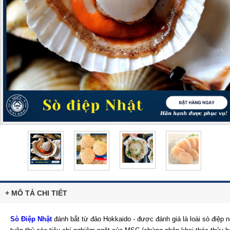
+ MÔ TẢ CHI TIẾT
Sò Điệp Nhật
đánh bắt từ đảo Hokkaido - được đánh giá là loài sò điệp n