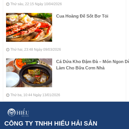
Thứ sáu, 22:15 Ngày 10/04/2026
Cua Hoàng Đế Sốt Bơ Tỏi
Thứ hai, 23:48 Ngày 09/03/2026
Cá Dứa Kho Đậm Đà – Món Ngon D
Làm Cho Bữa Cơm Nhà
Thứ ba, 10:44 Ngày 13/01/2026
CÔNG TY TNHH HIẾU HẢI SẢN