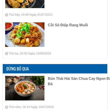
Thứ bảy, 19:48 Ngày 01/07/2023
Cồi Sò Điệp Rang Muối
Thứ ba, 20:50 Ngày 10/06/2025
ĐỪNG BỎ QUA
Bún Thái Hải Sản Chua Cay Ngon 
Đà
Thứ năm, 16:14 Ngày 16/07/2026