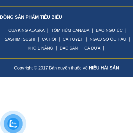
DÒNG SẢN PHẨM TIÊU BIỂU
|
|
|
CUA KING ALASKA
TÔM HÙM CANADA
BÀO NGƯ ÚC
|
|
|
|
SASHIMI SUSHI
CÁ HỒI
CÁ TUYẾT
NGAO SÒ ỐC HÀU
|
|
|
KHÔ 1 NẮNG
ĐẶC SẢN
CÁ DỨA
Copyright © 2017 Bản quyền thuộc về
HIẾU HẢI SẢN