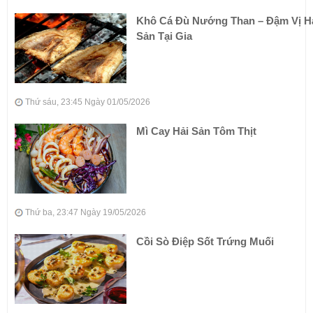
Khô Cá Đù Nướng Than – Đậm Vị H
Sản Tại Gia
Thứ sáu, 23:45 Ngày 01/05/2026
Mì Cay Hải Sản Tôm Thịt
Thứ ba, 23:47 Ngày 19/05/2026
Cồi Sò Điệp Sốt Trứng Muối