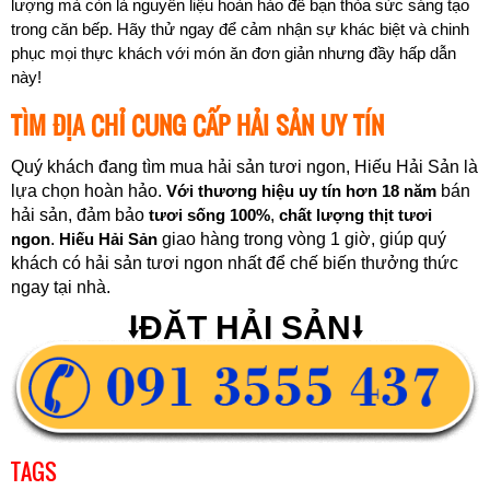
lượng mà còn là nguyên liệu hoàn hảo để bạn thỏa sức sáng tạo
trong căn bếp. Hãy thử ngay để cảm nhận sự khác biệt và chinh
phục mọi thực khách với món ăn đơn giản nhưng đầy hấp dẫn
này!
TÌM ĐỊA CHỈ CUNG CẤP HẢI SẢN UY TÍN
Quý khách đang tìm mua hải sản tươi ngon, Hiếu Hải Sản là
lựa chọn hoàn hảo.
Với thương hiệu uy tín hơn 18 năm
bán
hải sản, đảm bảo
tươi sống 100%
,
chất lượng thịt tươi
ngon
.
Hiếu Hải Sản
giao hàng trong vòng 1 giờ, giúp quý
khách có hải sản tươi ngon nhất để chế biến thưởng thức
ngay tại nhà.
⭣ĐẶT HẢI SẢN⭣
TAGS