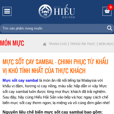
0
MÓN MỰC
|
|
TRANG CHỦ
TREND ẨM THỰC
MÓN MỰC
MỰC SỐT CAY SAMBAL - CHINH PHỤC TỪ KHẨU
VỊ KHÓ TÍNH NHẤT CỦA THỰC KHÁCH
Mực sốt cay sambal
là món ăn rất nổi tiếng tại Malaysia với
khẩu vị đậm, hương vị cay nồng, màu sắc hấp dẫn vì vậy Mực
sốt cay sambal luôn được lòng mọi thực khách đã trải nghiệm.
Sau đây, hãy cùng Hiếu Hải Sản vào bếp và học ngay cách chế
biến mực sốt cay thơm ngon, lạ miệng và vô cùng đơn giản nhé!
Nguyên liệu chế biến mực sốt cay sambal bao gồm: