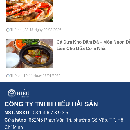
Thứ hai, 23:48 Ngày 09/03/2026
Cá Dứa Kho Đậm Đà – Món Ngon D
Làm Cho Bữa Cơm Nhà
Thứ ba, 10:44 Ngày 13/01/2026
CÔNG TY TNHH HIẾU HẢI SẢN
MST/MSKD
: 0 3 1 4 6 7 8 9 3 5
Cửa hàng
:
662/45 Phan Văn Trị, phường Gò Vấp,
TP. Hồ
Chí Minh