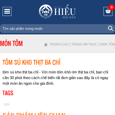
0
MÓN TÔM
|
|
TRANG CHỦ
TREND ẨM THỰC
MÓN TÔM
TÔM SÚ KHO THỊT BA CHỈ
tôm sú kho thịt ba chỉ - Với món tôm khô rim thịt ba chỉ, bạn chỉ
cần 30 phút theo cách chế biến rất đơn giản sau đây là có ngay
một món ăn ngon cho gia đình.
TAGS
SẢN PHẨM LIÊN QUAN