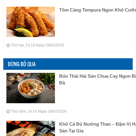
Tôm Càng Tempura Ngon Khó Cưỡ
Thứ hai, 23:18 Ngày 24/02/2025
ĐỪNG BỎ QUA
Bún Thái Hải Sản Chua Cay Ngon 
Đà
Thứ năm, 16:14 Ngày 16/07/2026
Khô Cá Đù Nướng Than – Đậm Vị H
Sản Tại Gia