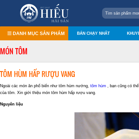
DANH MỤC SẢN PHẨM
BÁN CHẠY NHẤT
KHUY
MÓN TÔM
TÔM HÙM HẤP RƯỢU VANG
Ngoài các món ăn phổ biến như tôm hùm nướng,
tôm hùm
, bạn cũng có th
của tôm. Xin giới thiệu món tôm hùm hấp rượu vang.
Nguyên liệu