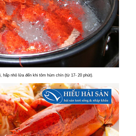
 hấp nhỏ lửa đến khi tôm hùm chín (từ 17- 20 phút).