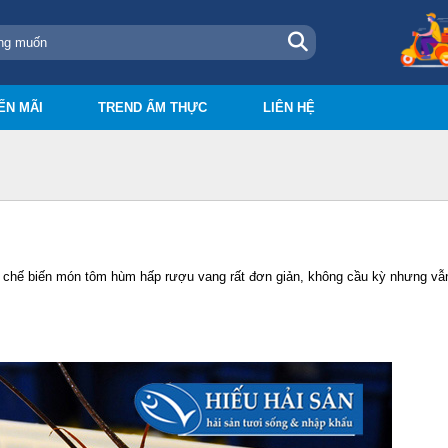
ẾN MÃI
TREND ẨM THỰC
LIÊN HỆ
ể chế biến món tôm hùm hấp rượu vang rất đơn giản, không cầu kỳ nhưng vẫ