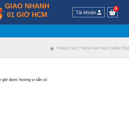
GIAO NHANH
0
Tài khoản
01 GIỜ HCM
|
|
TRANG CHỦ
TREND ẨM THỰC
MÓN TÔM
n giữ được hương vị sẵn có