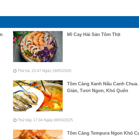
ậm
Mì Cay Hải Sản Tôm Thịt
Thứ ba, 23:47 Ngày 19/05/2026
Tôm Càng Xanh Nấu Canh Chua.
Giản, Tươi Ngon, Khó Quên
Thứ bảy, 17:34 Ngày 08/03/2025
Tôm Càng Tempura Ngon Khó 