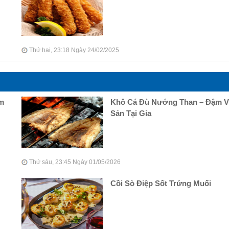
Thứ hai, 23:18 Ngày 24/02/2025
ậm
Khô Cá Đù Nướng Than – Đậm Vị
Sản Tại Gia
Thứ sáu, 23:45 Ngày 01/05/2026
Cồi Sò Điệp Sốt Trứng Muối