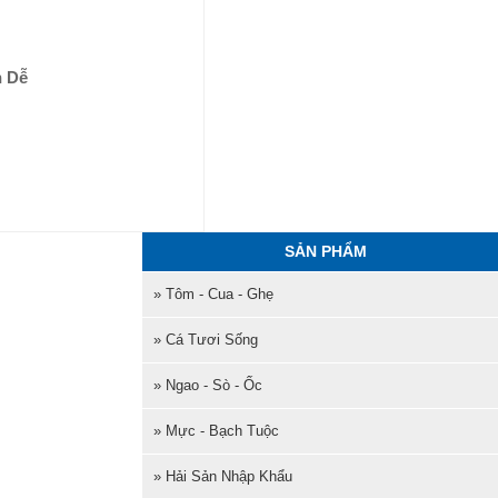
n Dễ
SẢN PHẨM
» Tôm - Cua - Ghẹ
» Cá Tươi Sống
» Ngao - Sò - Ốc
» Mực - Bạch Tuộc
» Hải Sản Nhập Khẩu