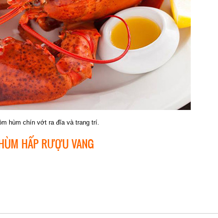
ôm hùm chín vớt ra đĩa và trang trí.
HÙM HẤP RƯỢU VANG