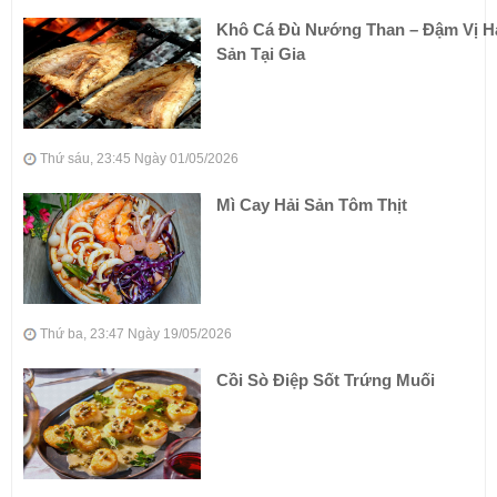
Khô Cá Đù Nướng Than – Đậm Vị H
Sản Tại Gia
Thứ sáu, 23:45 Ngày 01/05/2026
Mì Cay Hải Sản Tôm Thịt
Thứ ba, 23:47 Ngày 19/05/2026
Cồi Sò Điệp Sốt Trứng Muối