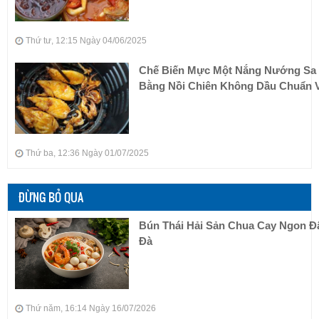
Thứ tư, 12:15 Ngày 04/06/2025
Chế Biến Mực Một Nắng Nướng Sa 
Bằng Nồi Chiên Không Dầu Chuẩn V
Thứ ba, 12:36 Ngày 01/07/2025
ĐỪNG BỎ QUA
Bún Thái Hải Sản Chua Cay Ngon 
Đà
Thứ năm, 16:14 Ngày 16/07/2026