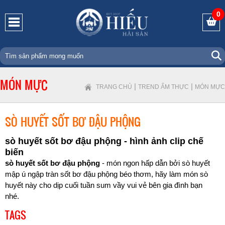
0
MÓN MỰC
|
|
TRANG CHỦ
TREND ẨM THỰC
MÓN MỰC
SÒ HUYẾT SỐT BƠ ĐẬU PHỘNG
sò huyết sốt bơ đậu phộng - hình ảnh clip chế
biến
sò huyết sốt bơ đậu phộng
- món ngon hấp dẫn bởi sò huyết
mập ú ngập tràn sốt bơ đậu phộng béo thơm, hãy làm món sò
huyết này cho dịp cuối tuần sum vầy vui vẻ bên gia đình bạn
nhé.
TAGS