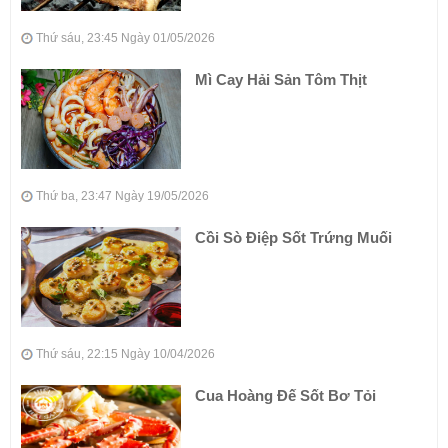
Thứ sáu, 23:45 Ngày 01/05/2026
Mì Cay Hải Sản Tôm Thịt
Thứ ba, 23:47 Ngày 19/05/2026
Cồi Sò Điệp Sốt Trứng Muối
Thứ sáu, 22:15 Ngày 10/04/2026
Cua Hoàng Đế Sốt Bơ Tỏi