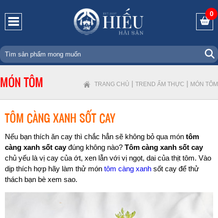
0
MÓN TÔM
|
|
TRANG CHỦ
TREND ẨM THỰC
MÓN TÔM
TÔM CÀNG XANH SỐT CAY
Nếu bạn thích ăn cay thì chắc hẳn sẽ không bỏ qua món
tôm
càng xanh sốt cay
đúng không nào?
Tôm càng xanh sốt cay
chủ yếu là vị cay của ớt, xen lẫn với vị ngọt, dai của thịt tôm. Vào
dịp thích hợp hãy làm thử món
tôm càng xanh
sốt cay để thử
thách bạn bè xem sao.