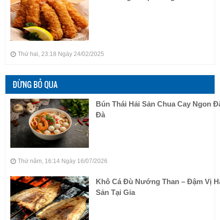
Thứ hai, 23:18 Ngày 24/02/2025
ĐỪNG BỎ QUA
Bún Thái Hải Sản Chua Cay Ngon 
Đà
Thứ năm, 16:14 Ngày 16/07/2026
Khô Cá Đù Nướng Than – Đậm Vị H
Sản Tại Gia