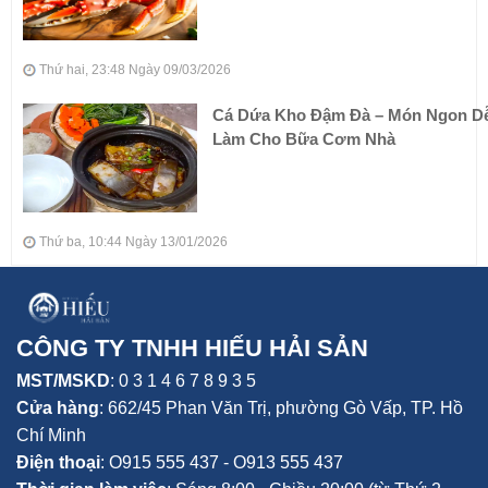
Thứ hai, 23:48 Ngày 09/03/2026
Cá Dứa Kho Đậm Đà – Món Ngon D
Làm Cho Bữa Cơm Nhà
Thứ ba, 10:44 Ngày 13/01/2026
CÔNG TY TNHH HIẾU HẢI SẢN
MST/MSKD
: 0 3 1 4 6 7 8 9 3 5
Cửa hàng
:
662/45 Phan Văn Trị, phường Gò Vấp,
TP. Hồ
Chí Minh
Điện thoại
:
O915 555 437 - O913 555 437