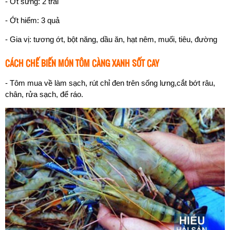
- Ớt sừng: 2 trái
- Ớt hiểm: 3 quả
- Gia vị: tương ớt, bột năng, dầu ăn, hạt nêm, muối, tiêu, đường
CÁCH CHẾ BIẾN MÓN TÔM CÀNG XANH SỐT CAY
- Tôm mua về làm sạch, rút chỉ đen trên sống lưng,cắt bớt râu,
chân, rửa sạch, để ráo.