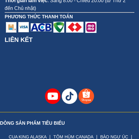
Thời gian làm việc
: Sáng 8:00 - Chiều 20:00 (từ Thứ 2
đến Chủ nhật)
PHƯƠNG THỨC THANH TOÁN
LIÊN KẾT
DÒNG SẢN PHẨM TIÊU BIỂU
|
|
|
CUA KING ALASKA
TÔM HÙM CANADA
BÀO NGƯ ÚC