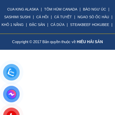
|
|
|
CUA KING ALASKA
TÔM HÙM CANADA
BÀO NGƯ ÚC
|
|
|
|
SASHIMI SUSHI
CÁ HỒI
CÁ TUYẾT
NGAO SÒ ỐC HÀU
|
|
|
|
KHÔ 1 NẮNG
ĐẶC SẢN
CÁ DỨA
STEAKBEEF HOKUBEE
Copyright © 2017 Bản quyền thuộc về
HIẾU HẢI SẢN