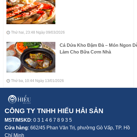
Thứ hai, 23:48 Ngày 09/03/2026
Cá Dứa Kho Đậm Đà – Món Ngon D
Làm Cho Bữa Cơm Nhà
Thứ ba, 10:44 Ngày 13/01/2026
CÔNG TY TNHH HIẾU HẢI SẢN
MST/MSKD
: 0 3 1 4 6 7 8 9 3 5
Cửa hàng
:
662/45 Phan Văn Trị, phường Gò Vấp,
TP. Hồ
Chí Minh