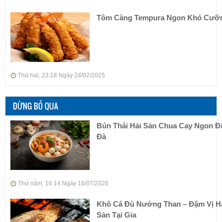
Tôm Càng Tempura Ngon Khó Cưỡ
Thứ hai, 23:18 Ngày 24/02/2025
ĐỪNG BỎ QUA
Bún Thái Hải Sản Chua Cay Ngon 
Đà
Thứ năm, 16:14 Ngày 16/07/2026
Khô Cá Đù Nướng Than – Đậm Vị H
Sản Tại Gia