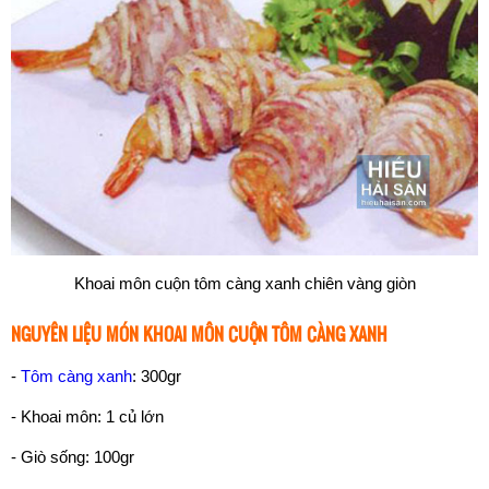
Khoai môn cuộn tôm càng xanh chiên vàng giòn
NGUYÊN LIỆU MÓN KHOAI MÔN CUỘN TÔM CÀNG XANH
-
Tôm càng xanh
: 300gr
- Khoai môn: 1 củ lớn
- Giò sống: 100gr