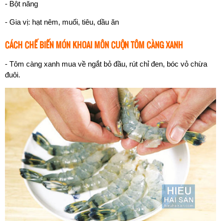
- Bột năng
- Gia vị: hạt nêm, muối, tiêu, dầu ăn
CÁCH CHẾ BIẾN MÓN KHOAI MÔN CUỘN TÔM CÀNG XANH
- Tôm càng xanh mua về ngắt bỏ đầu, rút chỉ đen, bóc vỏ chừa
đuôi.