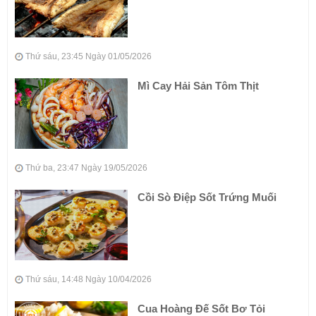
Thứ sáu, 23:45 Ngày 01/05/2026
Mì Cay Hải Sản Tôm Thịt
Thứ ba, 23:47 Ngày 19/05/2026
Cồi Sò Điệp Sốt Trứng Muối
Thứ sáu, 14:48 Ngày 10/04/2026
Cua Hoàng Đế Sốt Bơ Tỏi