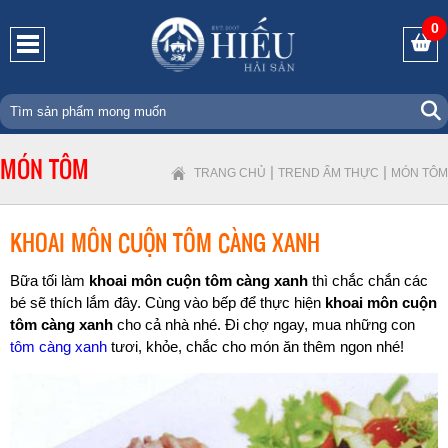
0
MÓN TÔM
|
|
TRANG CHỦ
TREND ẨM THỰC
MÓN TÔM
KHOAI MÔN CUỘN TÔM CÀNG XANH
Bữa tối làm
khoai môn cuộn tôm càng xanh
thì chắc chắn các
bé sẽ thích lắm đây. Cùng vào bếp để thực hiện
khoai môn cuộn
tôm càng xanh
cho cả nhà nhé. Đi chợ ngay, mua những con
tôm càng xanh
tươi, khỏe, chắc cho món ăn thêm ngon nhé!