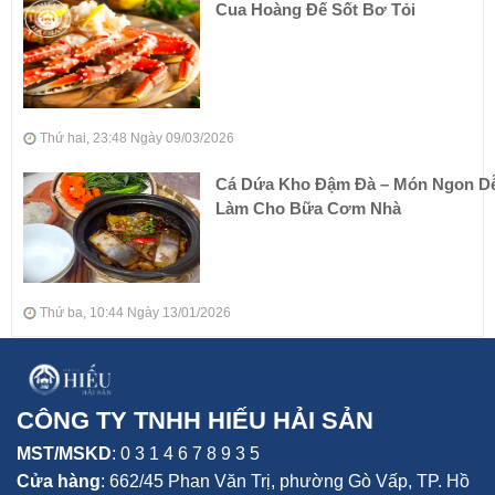
Cua Hoàng Đế Sốt Bơ Tỏi
Thứ hai, 23:48 Ngày 09/03/2026
Cá Dứa Kho Đậm Đà – Món Ngon D
Làm Cho Bữa Cơm Nhà
Thứ ba, 10:44 Ngày 13/01/2026
CÔNG TY TNHH HIẾU HẢI SẢN
MST/MSKD
: 0 3 1 4 6 7 8 9 3 5
Cửa hàng
:
662/45 Phan Văn Trị, phường Gò Vấp,
TP. Hồ