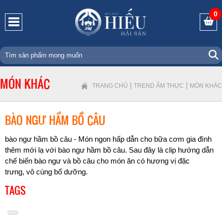
0
MÓN KHÁC
|
|
TRANG CHỦ
TREND ẨM THỰC
MÓN KHÁC
BÀO NGƯ HẦM BỒ CÂU
bào ngư hầm bồ câu - Món ngon hấp dẫn cho bữa cơm gia đình
thêm mới lạ với bào ngư hầm bồ câu. Sau đây là clip hướng dẫn
chế biến
bào ngư và bồ câu cho món ăn có hương vị đặc
trưng, vô cùng bổ dưỡng.
TAGS