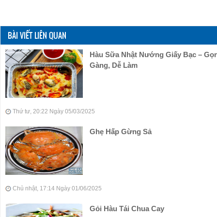
BÀI VIẾT LIÊN QUAN
Hàu Sữa Nhật Nướng Giấy Bạc – Gọ
Gàng, Dễ Làm
Thứ tư, 20:22 Ngày 05/03/2025
Ghẹ Hấp Gừng Sả
Chủ nhật, 17:14 Ngày 01/06/2025
Gỏi Hàu Tái Chua Cay