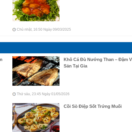
Chủ nhật, 16:50 Ngày 09/03/2025
ậm
Khô Cá Đù Nướng Than – Đậm Vị
Sản Tại Gia
Thứ sáu, 23:45 Ngày 01/05/2026
Cồi Sò Điệp Sốt Trứng Muối