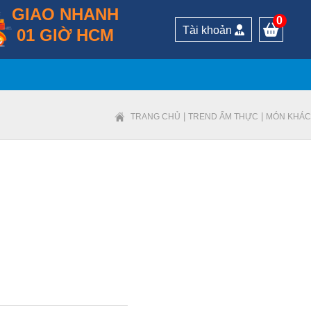
GIAO NHANH
0
Tài khoản
01 GIỜ HCM
|
|
TRANG CHỦ
TREND ẨM THỰC
MÓN KHÁC