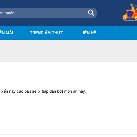
ẾN MÃI
TREND ẨM THỰC
LIÊN HỆ
biến này các bạn sẽ bị hấp dẫn bởi món ăn này.