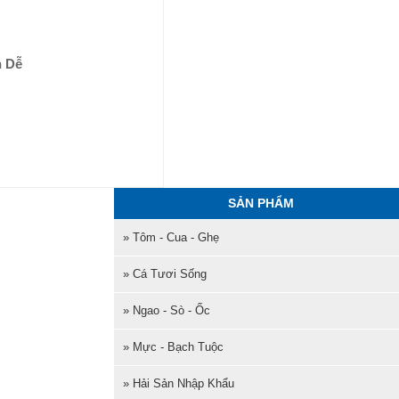
n Dễ
SẢN PHẨM
» Tôm - Cua - Ghẹ
» Cá Tươi Sống
» Ngao - Sò - Ốc
» Mực - Bạch Tuộc
» Hải Sản Nhập Khẩu