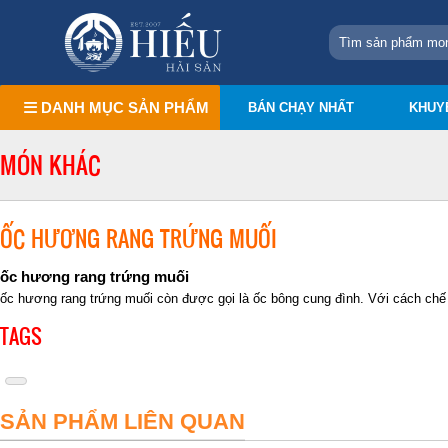
DANH MỤC SẢN PHẨM
BÁN CHẠY NHẤT
KHUY
MÓN KHÁC
ỐC HƯƠNG RANG TRỨNG MUỐI
ốc hương rang trứng muối
ốc hương rang trứng muối còn được gọi là ốc bông cung đình. Với cách chế 
TAGS
SẢN PHẨM LIÊN QUAN