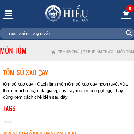
0
MÓN TÔM
|
|
TRANG CHỦ
TREND ẨM THỰC
MÓN TÔM
TÔM SÚ XÀO CAY
tôm sú xào cay - Cách làm món tôm sú xào cay ngon tuyệt vừa
thơm mùi bơ, đậm đà gia vị, cay cay mặn mặn ngọt ngọt. hãy
cùng xem cách chế biến sau đây.
TAGS
SẢN PHẨM LIÊN QUAN