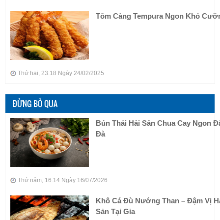
Tôm Càng Tempura Ngon Khó Cưỡ
Thứ hai, 23:18 Ngày 24/02/2025
ĐỪNG BỎ QUA
Bún Thái Hải Sản Chua Cay Ngon 
Đà
Thứ năm, 16:14 Ngày 16/07/2026
Khô Cá Đù Nướng Than – Đậm Vị H
Sản Tại Gia