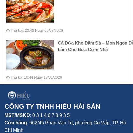
Thứ hai, 23:48 Ngày 09/03/2026
Cá Dứa Kho Đậm Đà – Món Ngon D
Làm Cho Bữa Cơm Nhà
Thứ ba, 10:44 Ngày 13/01/2026
CÔNG TY TNHH HIẾU HẢI SẢN
MST/MSKD
: 0 3 1 4 6 7 8 9 3 5
Cửa hàng
:
662/45 Phan Văn Trị, phường Gò Vấp,
TP. Hồ
Chí Minh