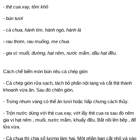
- thịt cua xay, tôm khô
- bún tươi
- cà chua, hành tím, hành ngò, hành lá
-
rau thơm, rau muống, me chua
- gia vị: muối, đường, hạt nêm, nước mắm, dầu hạt đều.
Cách chế biến món bún riêu cá chép giòn
- Cá chép giòn rửa sạch, tách bỏ phẩn nội tạng và cắt thịt thành
khoanh vừa ăn. Sau đó chiên giòn.
- Trứng nhum vàng có thể ăn tươi hoặc hấp chưng cách thủy.
- Trộn nước dùng với thịt cua xay, vớt lấy thịt cua ra sau đó nêm
gia vị hạt nêm , muối, nước mắm, khuấy đều. Bắt nồi lên bếp , để
lửa vừa.
- Cà chua thì chia số lượng làm hai. Một phần bạn cắt nhỏ và xào