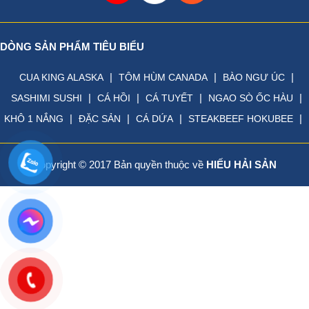
DÒNG SẢN PHẨM TIÊU BIỂU
|
|
|
CUA KING ALASKA
TÔM HÙM CANADA
BÀO NGƯ ÚC
|
|
|
|
SASHIMI SUSHI
CÁ HỒI
CÁ TUYẾT
NGAO SÒ ỐC HÀU
|
|
|
|
KHÔ 1 NẮNG
ĐẶC SẢN
CÁ DỨA
STEAKBEEF HOKUBEE
Copyright © 2017 Bản quyền thuộc về
HIẾU HẢI SẢN