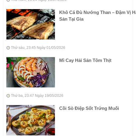
Khô Cá Đù Nướng Than – Đậm Vị H
Sản Tại Gia
Thứ sáu, 23:45 Ngày 01/05/2026
Mì Cay Hải Sản Tôm Thịt
Thứ ba, 23:47 Ngày 19/05/2026
Cồi Sò Điệp Sốt Trứng Muối