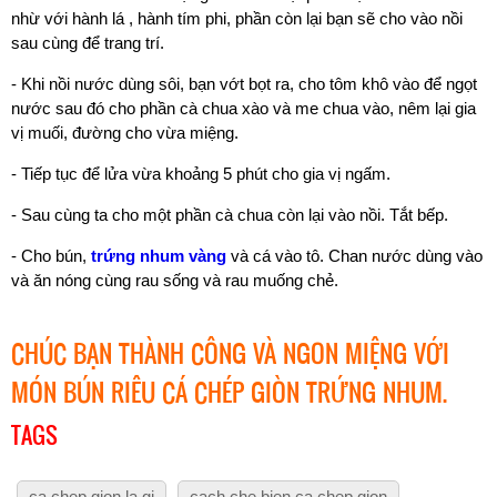
nhừ với hành lá , hành tím phi, phần còn lại bạn sẽ cho vào nồi
sau cùng để trang trí.
- Khi nồi nước dùng sôi, bạn vớt bọt ra, cho tôm khô vào để ngọt
nước sau đó cho phần cà chua xào và me chua vào, nêm lại gia
vị muối, đường cho vừa miệng.
- Tiếp tục để lửa vừa khoảng 5 phút cho gia vị ngấm.
- Sau cùng ta cho một phần cà chua còn lại vào nồi. Tắt bếp.
- Cho bún,
trứng nhum vàng
và cá vào tô. Chan nước dùng vào
và ăn nóng cùng rau sống và rau muống chẻ.
CHÚC BẠN THÀNH CÔNG VÀ NGON MIỆNG VỚI
MÓN BÚN RIÊU CÁ CHÉP GIÒN TRỨNG NHUM.
TAGS
ca chep gion la gi
cach che bien ca chep gion