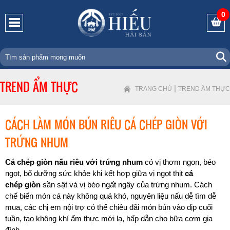
0
TREND ẨM THỰC
|
TRANG CHỦ
TREND ẨM THỰC
CÁCH LÀM MÓN BÚN RIÊU CÁ CHÉP GIÒN VỚI
TRỨNG NHUM
Cá chép giòn nấu riêu với trứng nhum
có vị thơm ngon, béo
ngọt, bổ dưỡng sức khỏe khi kết hợp giữa vị ngọt thịt
cá
chép giòn
sần sật và vị béo ngất ngây của trứng nhum. Cách
chế biến món cá này không quá khó, nguyên liệu nấu dễ tìm dễ
mua, các chị em nội trợ có thể chiêu đãi món bún vào dịp cuối
tuần, tạo không khí ẩm thực mới lạ, hấp dẫn cho bữa cơm gia
đình.