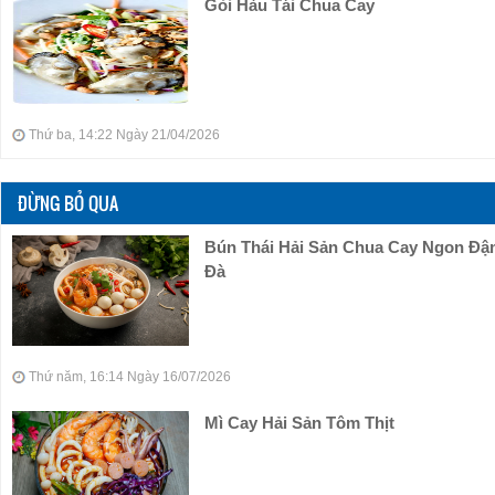
Gỏi Hàu Tái Chua Cay
Thứ ba, 14:22 Ngày 21/04/2026
ĐỪNG BỎ QUA
Bún Thái Hải Sản Chua Cay Ngon Đ
Đà
Thứ năm, 16:14 Ngày 16/07/2026
Mì Cay Hải Sản Tôm Thịt