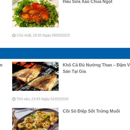
Hàu Sữa Xào Chua Ngọt
Chủ nhật, 16:50 Ngày 09/03/2025
ậm
Khô Cá Đù Nướng Than – Đậm Vị
Sản Tại Gia
Thứ sáu, 23:45 Ngày 01/05/2026
Cồi Sò Điệp Sốt Trứng Muối