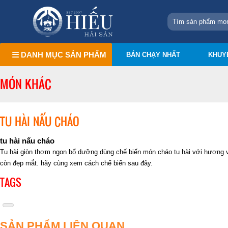
DANH MỤC SẢN PHẨM
BÁN CHẠY NHẤT
KHUY
MÓN KHÁC
TU HÀI NẤU CHÁO
tu hài nấu cháo
Tu hài giòn thơm ngon bổ dưỡng dùng chế biến món cháo tu hài với hương v
còn đẹp mắt. hãy cùng xem cách chế biến sau đây.
TAGS
SẢN PHẨM LIÊN QUAN