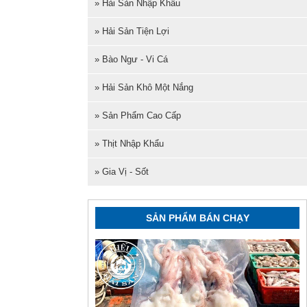
» Hải Sản Nhập Khẩu
» Hải Sản Tiện Lợi
» Bào Ngư - Vi Cá
» Hải Sản Khô Một Nắng
» Sản Phẩm Cao Cấp
» Thịt Nhập Khẩu
» Gia Vị - Sốt
SẢN PHẨM BÁN CHẠY