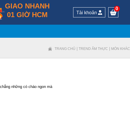
GIAO NHANH
0
Tài khoản
01 GIỜ HCM
|
|
TRANG CHỦ
TREND ẨM THỰC
MÓN KHÁC
n chẳng những có cháo ngon mà