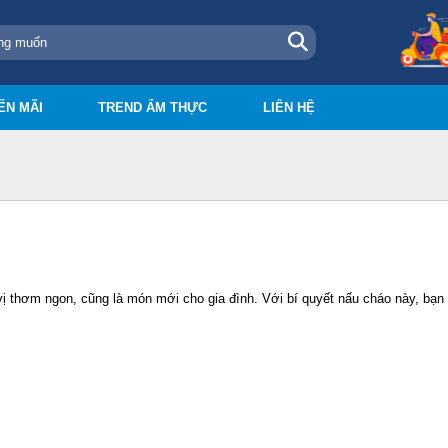
ẾN MÃI
TREND ẨM THỰC
LIÊN HỆ
ị thơm ngon, cũng là món mới cho gia đình. Với bí quyết nấu cháo này, bạ