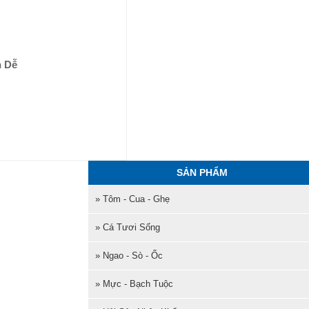
n Dễ
SẢN PHẨM
» Tôm - Cua - Ghẹ
» Cá Tươi Sống
» Ngao - Sò - Ốc
» Mực - Bạch Tuộc