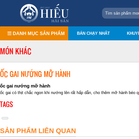
DANH MỤC SẢN PHẨM
BÁN CHẠY NHẤT
KHUY
MÓN KHÁC
ỐC GAI NƯỚNG MỠ HÀNH
ốc gai nướng mỡ hành
ốc gai có thịt chắc ngon khi nướng lên rất hấp dẫn, cho thêm mỡ hành béo q
TAGS
SẢN PHẨM LIÊN QUAN