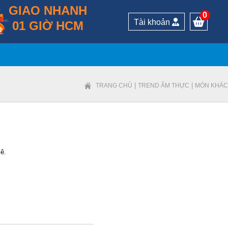
GIAO NHANH
0
Tài khoản
01 GIỜ HCM
|
|
TRANG CHỦ
TREND ẨM THỰC
MÓN KHÁC
mê.