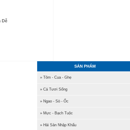
n Dễ
SẢN PHẨM
» Tôm - Cua - Ghẹ
» Cá Tươi Sống
» Ngao - Sò - Ốc
» Mực - Bạch Tuộc
» Hải Sản Nhập Khẩu