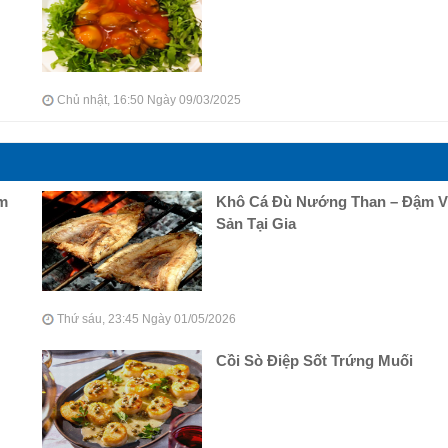
Chủ nhật, 16:50 Ngày 09/03/2025
ậm
Khô Cá Đù Nướng Than – Đậm Vị
Sản Tại Gia
Thứ sáu, 23:45 Ngày 01/05/2026
Cồi Sò Điệp Sốt Trứng Muối