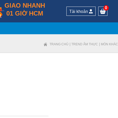
GIAO NHANH
0
Tài khoản
01 GIỜ HCM
|
|
TRANG CHỦ
TREND ẨM THỰC
MÓN KHÁC