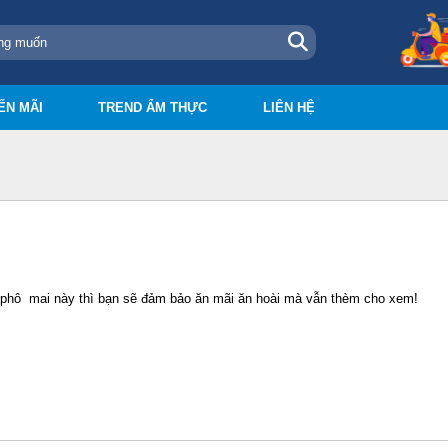
ẾN MÃI
TREND ẨM THỰC
LIÊN HỆ
t phô mai này thì bạn sẽ đảm bảo ăn mãi ăn hoài mà vẫn thèm cho xem!