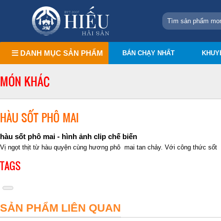
DANH MỤC SẢN PHẨM
BÁN CHẠY NHẤT
KHUY
MÓN KHÁC
HÀU SỐT PHÔ MAI
hàu sốt phô mai - hình ảnh clip chế biến
Vị ngọt thịt từ hàu quyện cùng hương phô mai tan chảy. Với công thức số
TAGS
SẢN PHẨM LIÊN QUAN