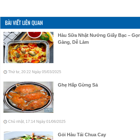
BÀI VIẾT LIÊN QUAN
Hàu Sữa Nhật Nướng Giấy Bạc – Gọ
Gàng, Dễ Làm
Thứ tư, 20:22 Ngày 05/03/2025
Ghẹ Hấp Gừng Sả
Chủ nhật, 17:14 Ngày 01/06/2025
Gỏi Hàu Tái Chua Cay