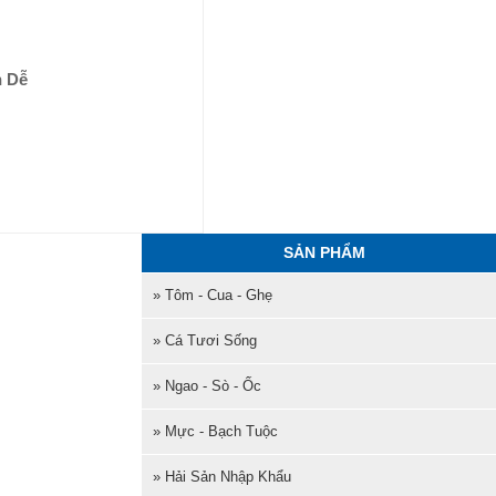
n Dễ
SẢN PHẨM
» Tôm - Cua - Ghẹ
» Cá Tươi Sống
» Ngao - Sò - Ốc
» Mực - Bạch Tuộc
» Hải Sản Nhập Khẩu