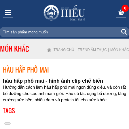
0
MÓN KHÁC
|
|
TRANG CHỦ
TREND ẨM THỰC
MÓN KHÁC
HÀU HẤP PHÔ MAI
hàu hấp phô mai - hình ảnh clip chế biến
Hướng dẫn cách làm hàu hấp phô mai ngon đúng điệu, và còn rất
bổ dưỡng cho các anh nam giới. Hàu có tác dụng bổ dương, tăng
cường sức bền, nhiều đạm và protein tốt cho sức khỏe.
TAGS