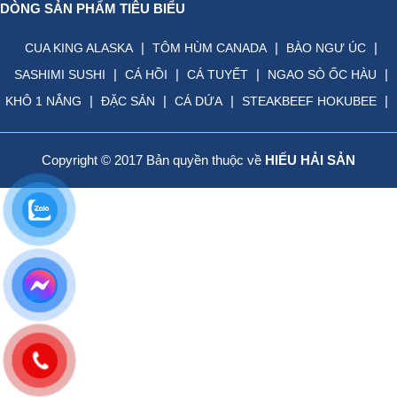
DÒNG SẢN PHẨM TIÊU BIỂU
|
|
|
CUA KING ALASKA
TÔM HÙM CANADA
BÀO NGƯ ÚC
|
|
|
|
SASHIMI SUSHI
CÁ HỒI
CÁ TUYẾT
NGAO SÒ ỐC HÀU
|
|
|
|
KHÔ 1 NẮNG
ĐẶC SẢN
CÁ DỨA
STEAKBEEF HOKUBEE
Copyright © 2017 Bản quyền thuộc về
HIẾU HẢI SẢN