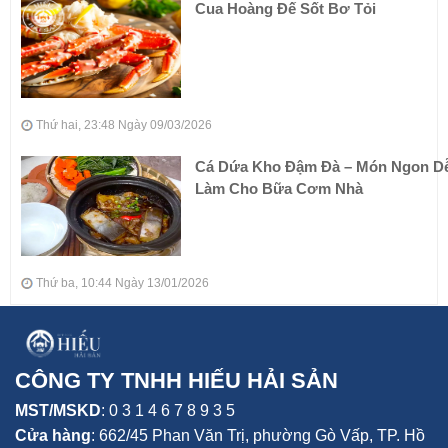
Cua Hoàng Đế Sốt Bơ Tỏi
Thứ hai, 23:48 Ngày 09/03/2026
Cá Dứa Kho Đậm Đà – Món Ngon D
Làm Cho Bữa Cơm Nhà
Thứ ba, 10:44 Ngày 13/01/2026
CÔNG TY TNHH HIẾU HẢI SẢN
MST/MSKD
: 0 3 1 4 6 7 8 9 3 5
Cửa hàng
:
662/45 Phan Văn Trị, phường Gò Vấp,
TP. Hồ