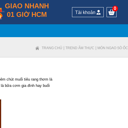
GIAO NHANH
0
Tài khoản
01 GIỜ HCM
|
|
TRANG CHỦ
TREND ẨM THỰC
MÓN NGAO SÒ ỐC
hêm chút muối tiêu rang thơm là
ù là bữa cơm gia đình hay buổi