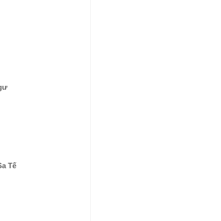
gư
Sa Tế