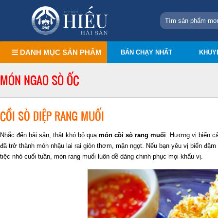
DANH MỤC SẢN PHẨM
BÁN CHẠY NHẤT
KHUY
MÓN NGAO SÒ ỐC
CỒI SÒ ĐIỆP RANG MUỐI
Nhắc đến hải sản, thật khó bỏ qua
món cồi sò rang muối
. Hương vị biển cả
đã trở thành món nhậu lai rai giòn thơm, mặn ngọt. Nếu bạn yêu vị biển đậm 
tiệc nhỏ cuối tuần, món rang muối luôn dễ dàng chinh phục mọi khẩu vị.