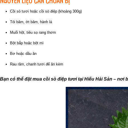
NGUYÊN LIỆU CẦN CHUẨN BỊ
Cồi sò tươi hoặc cồi sò điệp (khoảng 300g)
Tỏi băm, ớt băm, hành lá
Muối hột, tiêu sọ rang thơm
Bột bắp hoặc bột mì
Bơ hoặc dầu ăn
Rau răm, chanh tươi để ăn kèm
Bạn có thể đặt mua cồi sò điệp tươi tại Hiếu Hải Sản – nơi