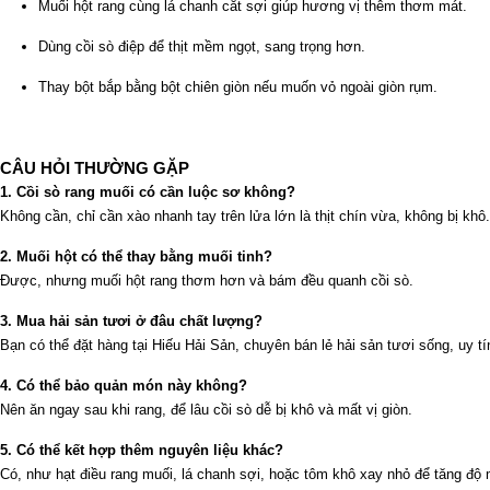
Muối hột rang cùng lá chanh cắt sợi giúp hương vị thêm thơm mát.
Dùng cồi sò điệp để thịt mềm ngọt, sang trọng hơn.
Thay bột bắp bằng bột chiên giòn nếu muốn vỏ ngoài giòn rụm.
CÂU HỎI THƯỜNG GẶP
1. Cồi sò rang muối có cần luộc sơ không?
Không cần, chỉ cần xào nhanh tay trên lửa lớn là thịt chín vừa, không bị khô.
2. Muối hột có thể thay bằng muối tinh?
Được, nhưng muối hột rang thơm hơn và bám đều quanh cồi sò.
3. Mua hải sản tươi ở đâu chất lượng?
Bạn có thể đặt hàng tại Hiếu Hải Sản, chuyên bán lẻ hải sản tươi sống, uy tí
4. Có thể bảo quản món này không?
Nên ăn ngay sau khi rang, để lâu cồi sò dễ bị khô và mất vị giòn.
5. Có thể kết hợp thêm nguyên liệu khác?
Có, như hạt điều rang muối, lá chanh sợi, hoặc tôm khô xay nhỏ để tăng độ