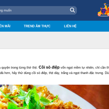
ẾN MÃI
TREND ẨM THỰC
LIÊN HỆ
Cồi sò điệp
 quyện trong từng thớ thịt.
vốn ngọt mềm tự nhiên, chỉ cần t
đà hơn, hãy thử dùng cồi sò điệp, thịt dày, trắng và ngọt thanh đặc trưng. D