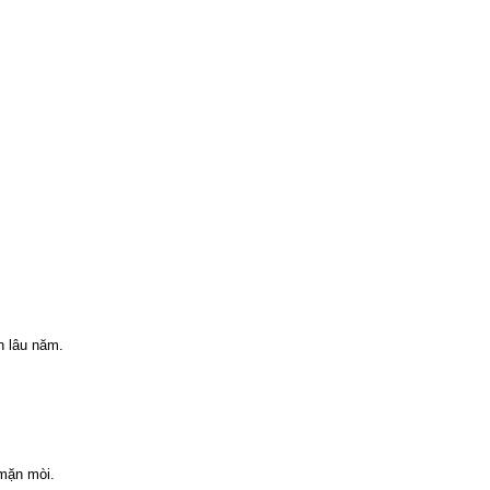
n lâu năm.
 mặn mòi.