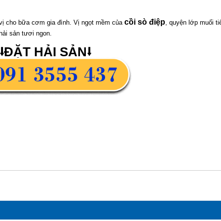
cồi sò điệp
 vị cho bữa cơm gia đình. Vị ngọt mềm của
, quyện lớp muối t
hải sản tươi ngon.
⭣ĐẶT HẢI SẢN⭣