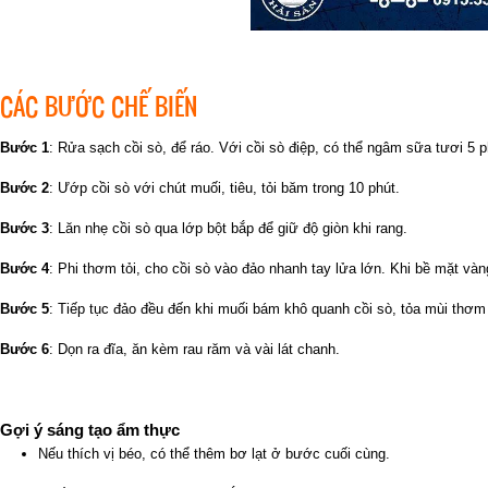
CÁC BƯỚC CHẾ BIẾN
Bước 1
: Rửa sạch cồi sò, để ráo. Với cồi sò điệp, có thể ngâm sữa tươi 5 
Bước 2
: Ướp cồi sò với chút muối, tiêu, tỏi băm trong 10 phút.
Bước 3
: Lăn nhẹ cồi sò qua lớp bột bắp để giữ độ giòn khi rang.
Bước 4
: Phi thơm tỏi, cho cồi sò vào đảo nhanh tay lửa lớn. Khi bề mặt vàn
Bước 5
: Tiếp tục đảo đều đến khi muối bám khô quanh cồi sò, tỏa mùi thơm 
Bước 6
: Dọn ra đĩa, ăn kèm rau răm và vài lát chanh.
Gợi ý sáng tạo ẩm thực
Nếu thích vị béo, có thể thêm bơ lạt ở bước cuối cùng.