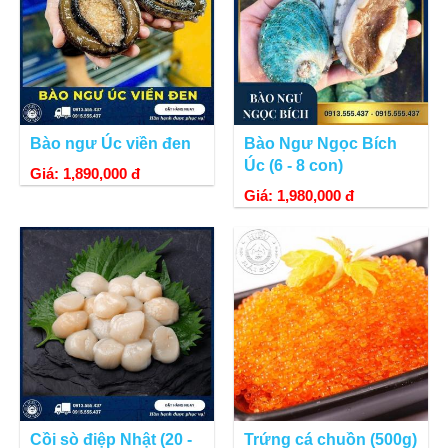
Bào ngư Úc viền đen
Bào Ngư Ngọc Bích
Úc (6 - 8 con)
Giá: 1,890,000 đ
Giá: 1,980,000 đ
Cồi sò điệp Nhật (20 -
Trứng cá chuồn (500g)