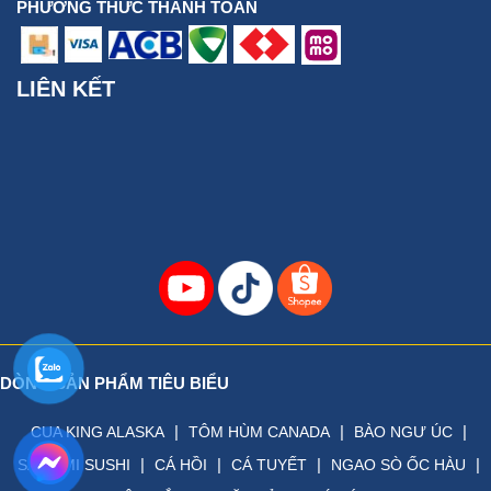
PHƯƠNG THỨC THANH TOÁN
LIÊN KẾT
DÒNG SẢN PHẨM TIÊU BIỂU
|
|
|
CUA KING ALASKA
TÔM HÙM CANADA
BÀO NGƯ ÚC
|
|
|
|
SASHIMI SUSHI
CÁ HỒI
CÁ TUYẾT
NGAO SÒ ỐC HÀU