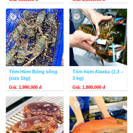
Tôm Hùm Bông sống
Tôm hùm Alaska (1,3 –
(size 1kg)
3 kg)
Giá: 1,990,000 đ
Giá: 1,800,000 đ