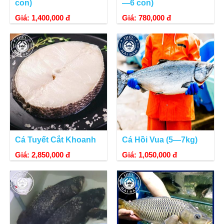
con)
—6 con)
Giá: 1,400,000 đ
Giá: 780,000 đ
Cá Tuyết Cắt Khoanh
Cá Hồi Vua (5—7kg)
Giá: 2,850,000 đ
Giá: 1,050,000 đ