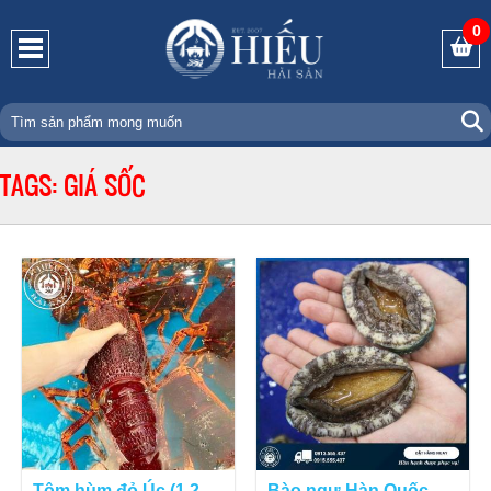
0
TAGS: GIÁ SỐC
Tôm hùm đỏ Úc (1,2 —
Bào ngư Hàn Quốc