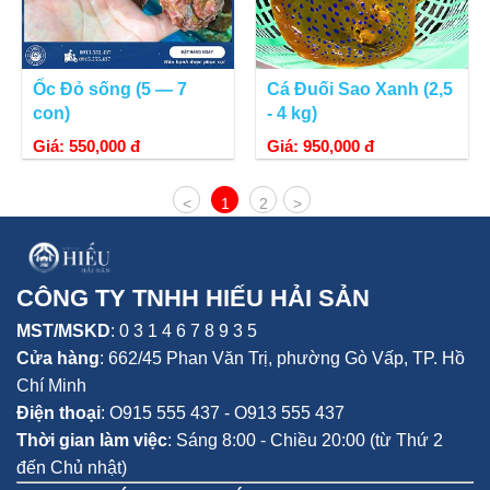
Ốc Đỏ sống (5 — 7
Cá Đuối Sao Xanh (2,5
con)
- 4 kg)
Giá: 550,000 đ
Giá: 950,000 đ
<
1
2
>
CÔNG TY TNHH HIẾU HẢI SẢN
MST/MSKD
: 0 3 1 4 6 7 8 9 3 5
Cửa hàng
:
662/45 Phan Văn Trị, phường Gò Vấp,
TP. Hồ
Chí Minh
Điện thoại
:
O915 555 437 - O913 555 437
Thời gian làm việc
: Sáng 8:00 - Chiều 20:00 (từ Thứ 2
đến Chủ nhật)