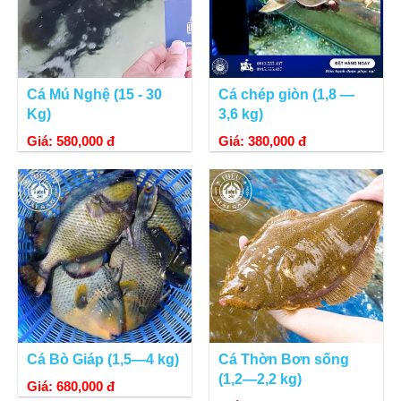
Cá Mú Nghệ (15 - 30
Cá chép giòn (1,8 —
Kg)
3,6 kg)
Giá: 580,000 đ
Giá: 380,000 đ
Cá Bò Giáp (1,5—4 kg)
Cá Thờn Bơn sống
(1,2—2,2 kg)
Giá: 680,000 đ