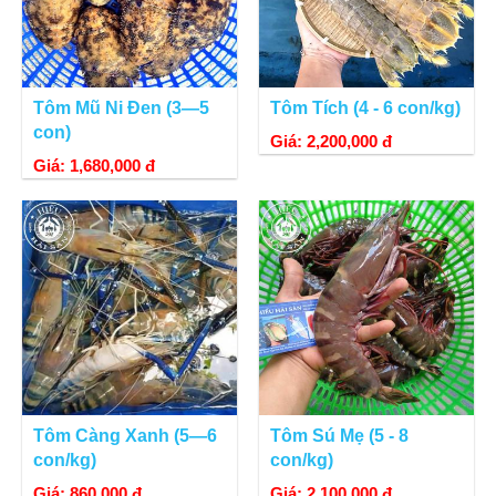
Tôm Mũ Ni Đen (3—5
Tôm Tích (4 - 6 con/kg)
con)
Giá: 2,200,000 đ
Giá: 1,680,000 đ
Tôm Càng Xanh (5—6
Tôm Sú Mẹ (5 - 8
con/kg)
con/kg)
Giá: 860,000 đ
Giá: 2,100,000 đ