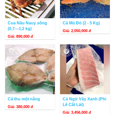
Cua Nâu Nauy sống
Cá Mú Đỏ (2 - 5 Kg)
(0,7—1,2 kg)
Giá: 2,050,000 đ
Giá: 890,000 đ
Cá thu một nắng
Cá Ngừ Vây Xanh (Phi
Lê Cắt Lát)
Giá: 380,000 đ
Giá: 3,456,000 đ