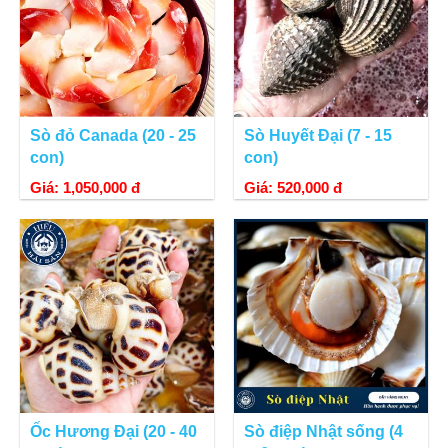
Sò đỏ Canada (20 - 25
Sò Huyết Đại (7 - 15
con)
con)
Giá: 1,050,000 đ
Giá: 520,000 đ
Ốc Hương Đại (20 - 40
Sò điệp Nhật sống (4