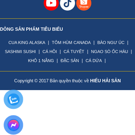
DÒNG SẢN PHẨM TIÊU BIỂU
|
|
|
CUA KING ALASKA
TÔM HÙM CANADA
BÀO NGƯ ÚC
|
|
|
|
SASHIMI SUSHI
CÁ HỒI
CÁ TUYẾT
NGAO SÒ ỐC HÀU
|
|
|
KHÔ 1 NẮNG
ĐẶC SẢN
CÁ DỨA
Copyright © 2017 Bản quyền thuộc về
HIẾU HẢI SẢN