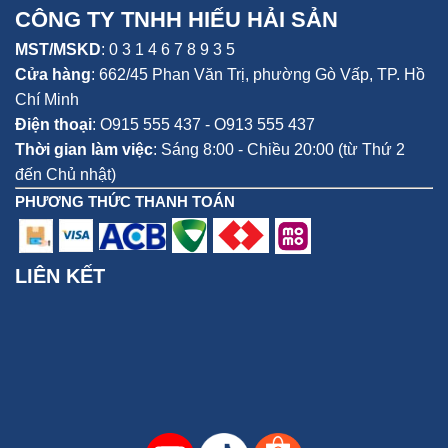
CÔNG TY TNHH HIẾU HẢI SẢN
MST/MSKD
: 0 3 1 4 6 7 8 9 3 5
Cửa hàng
:
662/45 Phan Văn Trị, phường Gò Vấp,
TP. Hồ
Chí Minh
Điện thoại
:
O915 555 437 - O913 555 437
Thời gian làm việc
: Sáng 8:00 - Chiều 20:00 (từ Thứ 2
đến Chủ nhật)
PHƯƠNG THỨC THANH TOÁN
LIÊN KẾT