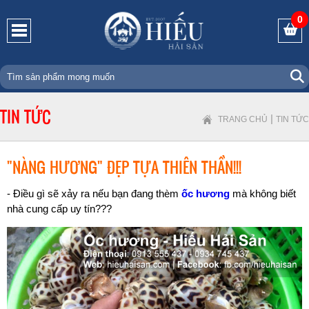
0
TIN TỨC
|
TRANG CHỦ
TIN TỨC
"NÀNG HƯƠNG" ĐẸP TỰA THIÊN THẦN!!!
- Điều gì sẽ xảy ra nếu bạn đang thèm
ốc hương
mà không biết
nhà cung cấp uy tín???