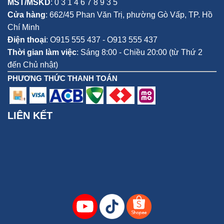
MST/MSKD
: 0 3 1 4 6 7 8 9 3 5
Cửa hàng
:
662/45 Phan Văn Trị, phường Gò Vấp,
TP. Hồ
Chí Minh
Điện thoại
:
O915 555 437 - O913 555 437
Thời gian làm việc
: Sáng 8:00 - Chiều 20:00 (từ Thứ 2
đến Chủ nhật)
PHƯƠNG THỨC THANH TOÁN
LIÊN KẾT