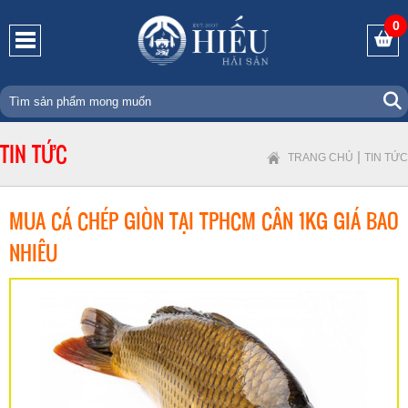
0
TIN TỨC
|
TRANG CHỦ
TIN TỨC
MUA CÁ CHÉP GIÒN TẠI TPHCM CÂN 1KG GIÁ BAO
NHIÊU