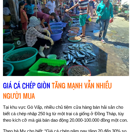
GIÁ CÁ CHÉP GIÒN
TĂNG MẠNH VẪN NHIỀU
NGƯỜI MUA
Tại khu vực Gò Vấp, nhiều chủ tiệm cửa hàng bán hải sản cho
biết cá chép nhập 250 kg từ một trại cá giống ở Đồng Tháp, tùy
theo kích cỡ mà giá bán dao động 20.000-100.000 đồng một con.
Theo bà My cho biết: “Giá cá chép năm nay tăng 20 đến 30% so