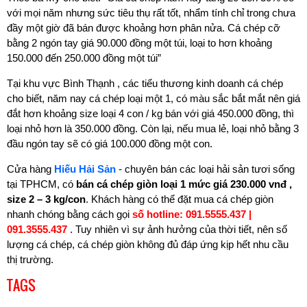
với mọi năm nhưng sức tiêu thụ rất tốt, nhẩm tính chỉ trong chưa
đầy một giờ đã bán được khoảng hơn phân nửa. Cá chép cỡ
bằng 2 ngón tay giá 90.000 đồng một túi, loại to hơn khoảng
150.000 đến 250.000 đồng một túi”
Tại khu vực Bình Thạnh , các tiểu thương kinh doanh cá chép
cho biết, năm nay cá chép loại một 1, có màu sắc bắt mắt nên giá
đắt hơn khoảng size loại 4 con / kg bán với giá 450.000 đồng, thì
loại nhỏ hơn là 350.000 đồng. Còn lại, nếu mua lẻ, loại nhỏ bằng 3
đầu ngón tay sẽ có giá 100.000 đồng một con.
Cửa hàng
Hiếu Hải Sản
- chuyên bán các loại hải sản tươi sống
tại TPHCM, có
bán cá chép giòn loại 1 mức giá 230.000 vnđ ,
size 2 – 3 kg/con
. Khách hàng có thể đặt mua cá chép giòn
nhanh chóng bằng cách gọi
số hotline:
091.5555.437 |
091.3555.437
. Tuy nhiên vì sự ảnh hưởng của thời tiết, nên số
lượng cá chép, cá chép giòn không đủ đáp ứng kịp hết nhu cầu
thị trường.
TAGS