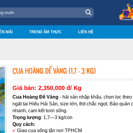
ẾN MÃI
TREND ẨM THỰC
LIÊN HỆ
CUA HOÀNG ĐẾ VÀNG (1,7 — 3 KG)
Giá bán: 2,350,000 đ/ Kg
Cua Hoàng Đế Vàng
- hải sản nhập khẩu, chọn lọc the
ngặt tại Hiếu Hải Sản, size lớn, thịt chắc ngọt. Bảo quản
nhanh, cam kết tươi sống.
Trọng lượng
: 1,7—3 kg/con
Quy cách:
Giao cua sống tận nơi TPHCM