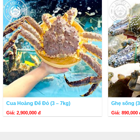
Cua Hoàng Đế Đỏ (3 – 7kg)
Ghẹ sống (3 
Giá: 2,900,000 đ
Giá: 890,000 
Cua hoàng đế Alaska
sống được cửa hàng
Hiếu Hải Sản
nhập khẩu và 