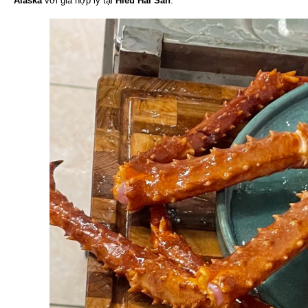
Alaska
với giá hợp lý tại
Hiếu Hải Sản
.