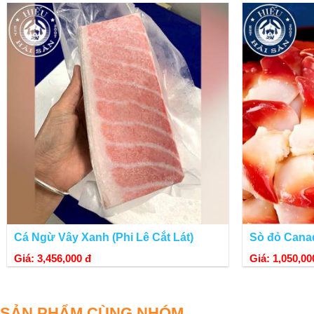
Cá Ngừ Vây Xanh (Phi Lê Cắt Lát)
Sò đỏ Canad
Mang trên mình màu vàng nâu trầm ấm, kích thước lớn, gai nhọn và phâ
Giá: 3,456,000 đ
Giá: 1,050,00
GIỚI THIỆU CUA HOÀNG ĐẾ ALASKA
Cua hoàng đế Alaska
sinh sống ở vùng biển băng giá Bering giữa vùng 
SẢN PHẨM CÙNG NHÓM