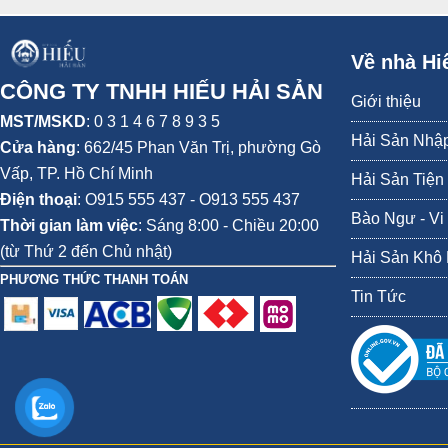
Về nhà Hi
CÔNG TY TNHH HIẾU HẢI SẢN
Giới thiệu
MST/MSKD
: 0 3 1 4 6 7 8 9 3 5
Hải Sản Nhậ
Cửa hàng
:
662/45 Phan Văn Trị, phường Gò
Vấp,
TP. Hồ Chí Minh
Hải Sản Tiện
Điện thoại
:
O915 555 437 - O913 555 437
Bào Ngư - Vi
Thời gian làm việc
: Sáng 8:00 - Chiều 20:00
(từ Thứ 2 đến Chủ nhật)
Hải Sản Khô
PHƯƠNG THỨC THANH TOÁN
Tin Tức