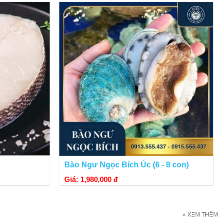
Bào Ngư Ngọc Bích Úc (6 - 8 con)
Giá: 1,980,000 đ
ững dòng hải lưu mạnh và băng giá, được coi là một trong những vùng
» XEM THÊM