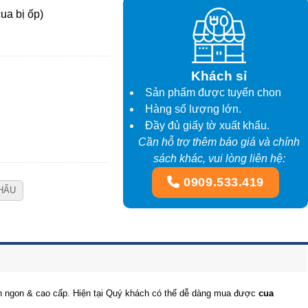
ua bị ốp)
Khách sỉ
Sản phẩm được tuyển chon
Hàng số lượng lớn.
Đầy đủ giấy tờ xuất khẩu.
Cần hỗ trợ thêm báo giá và chính
sách khác, vui lòng liên hệ:
0909.533.419
HẨU
sản ngon & cao cấp. Hiện tại Quý khách có thể dễ dàng mua được
cua