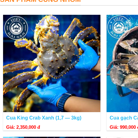
biển đánh bắt hải sản nguy hiểm nhất thế giới.
Cua King Crab Xanh (1,7 — 3kg)
Cua gạch Cà
Giá: 2,350,000 đ
Giá: 990,000 
Vùng biển Alaska là một vùng sinh thái hiếm hoi còn giữ được độ trong làn