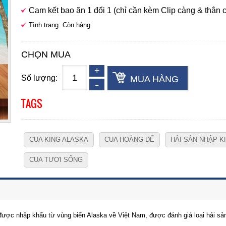
Cam kết bao ăn 1 đổi 1 (chỉ cần kèm Clip càng & thân c
Tình trạng: Còn hàng
CHỌN MUA
Số lượng:
MUA HÀNG
TAGS
CUA KING ALASKA
CUA HOÀNG ĐẾ
HẢI SẢN NHẬP K
CUA TƯƠI SỐNG
ển được nhập khẩu từ vùng biển Alaska về Việt Nam, được đánh giá loại hải 