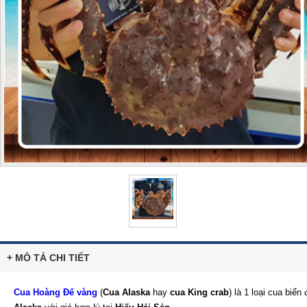
+ MÔ TẢ CHI TIẾT
Cua Hoàng Đế vàng
(
Cua Alaska
hay
cua King crab
) là 1 loại cua bi