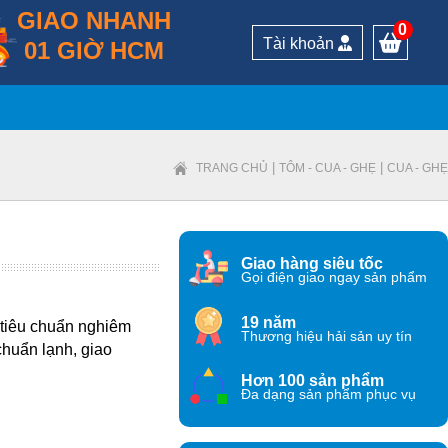
GIAO NHANH
0
Tài khoản
01 GIỜ HCM
|
|
TRANG CHỦ
TÔM - CUA - GHẸ
CUA - GHẸ
Giao hàng siêu tốc
Gọi điện giao ngay sản phẩm
19 năm
o tiêu chuẩn nghiêm
Thương hiệu hải sản uy tín
 chuẩn lạnh, giao
Hơn 100 sản phẩm
Đa dạng sản phẩm phục vụ