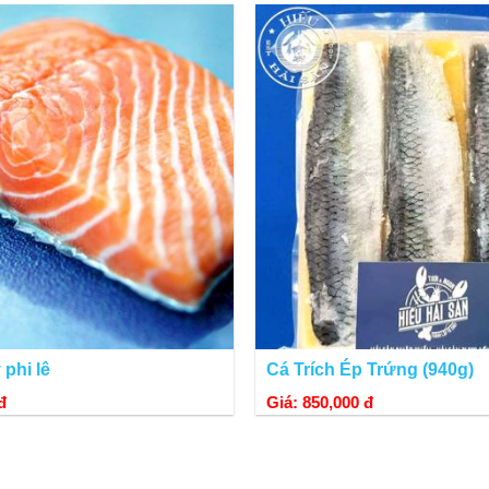
, cá tuyết Canada, cá mú đỏ, cá rồng... thì giá cá tuyết Nauy 
iếp cận và tin dùng loại thực phẩm này ngày càng nhiều hơn.
phi lê
Cá Trích Ép Trứng (940g)
đ
Giá: 850,000 đ