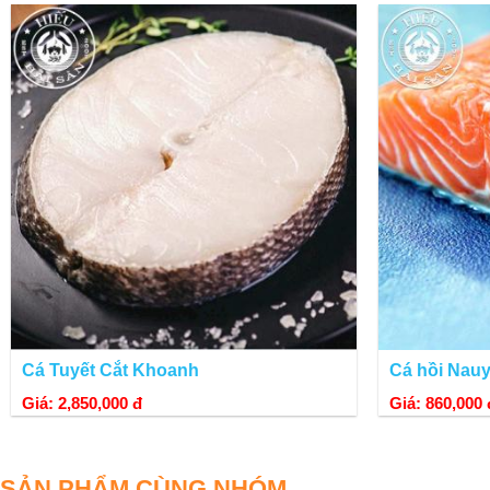
Giá bán hợp lý:
So với mặt bằng chung các loại cá ngon nổi tiếng như: cá hồi
trung bình đến thu nhập cao. Nhiều gia đình Việt đang dần t
Cá Tuyết Cắt Khoanh
Cá hồi Nauy 
Giá: 2,850,000 đ
Giá: 860,000 
SẢN PHẨM CÙNG NHÓM