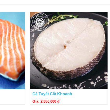
lượng cá vẫn đảm bảo nhất.
iều người sợ mua cá tuyết phi lê thì thịt sẽ bị khô vì
thịt cá mềm, thơm, dai và ngọt khác hẳn các loại cá khác.
Cá Tuyết Cắt Khoanh
Giá: 2,850,000 đ