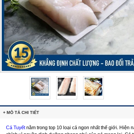
+ MÔ TẢ CHI TIẾT
Cá Tuyết
nằm trong top 10 loại cá ngon nhất thế giới. Hiện 