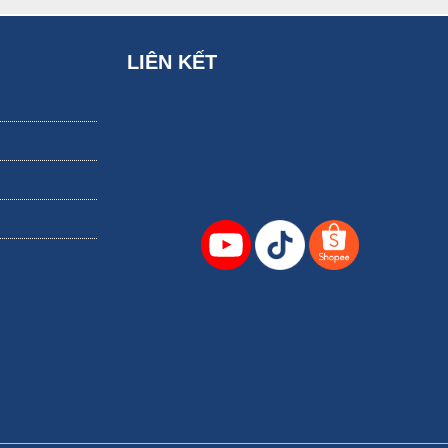
o ở người lớn tuổi...
LIÊN KẾT