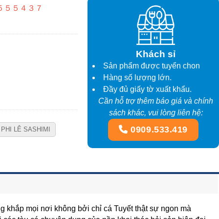
９１５５５５４３７
Khách sỉ
Sản phẩm được tuyển chon
Hàng số lượng lớn.
Đầy đủ giấy tờ xuất khẩu.
Cần hỗ trợ thêm báo giá và chính
sách khác, vui lòng liên hệ:
0909.533.419
PHI LÊ SASHIMI
ùng khắp mọi nơi không bởi chỉ cá Tuyết thật sự ngon mà