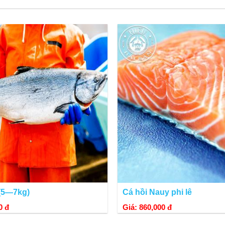
 Hiếu Hải Sản nhập khẩu liên tục hàng ngày kèm cùng với cá Hồi nên chất 
ơng dăm nên thích hợp chế biến món ăn cho bé hay người già. Nh
 về chế biến, nếm thử hương vị sẽ lập tức thay đổi quan niệm, 
 (5—7kg)
Cá hồi Nauy phi lê
0 đ
Giá: 860,000 đ