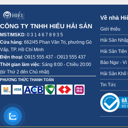
kiểm soát được chỉ số huyết áp, hạn chế tăng cân, duy trì lượ
Về nhà Hi
CÔNG TY TNHH HIẾU HẢI SẢN
Giới thiệu
MST/MSKD
: 0 3 1 4 6 7 8 9 3 5
Hải Sản Nhậ
Cửa hàng
:
662/45 Phan Văn Trị, phường Gò
Vấp,
TP. Hồ Chí Minh
Hải Sản Tiện
Điện thoại
:
O915 555 437 - O913 555 437
Bào Ngư - Vi
Thời gian làm việc
: Sáng 8:00 - Chiều 20:00
(từ Thứ 2 đến Chủ nhật)
Hải Sản Khô
PHƯƠNG THỨC THANH TOÁN
Tin Tức