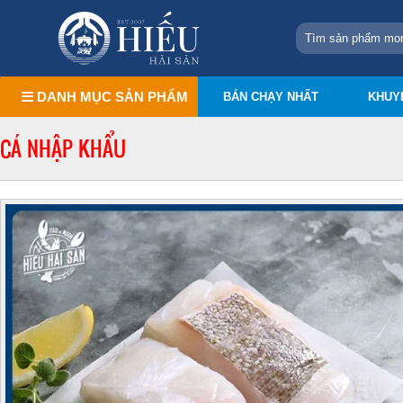
DANH MỤC SẢN PHẨM
BÁN CHẠY NHẤT
KHUY
CÁ NHẬP KHẨU