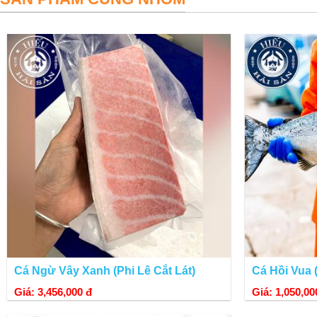
Cá Tuyết Nauy phi lê được
Hương vị của phi lê Cá Tuyết Nauy:
Miếng cá phi lê 100% là nạc, màu trắng trong và không có xư
được ướp lạnh và để ngoài không khí khá lâu, nhưng khi mua
Cá Ngừ Vây Xanh (Phi Lê Cắt Lát)
Cá Hồi Vua
Giá: 3,456,000 đ
Giá: 1,050,00