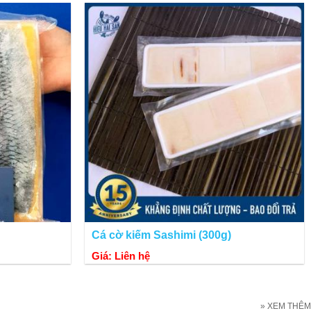
ở mức trung bình, thích hợp cho những gia đình có thu nhập
Cá cờ kiếm Sashimi (300g)
Giá: Liên hệ
» XEM THÊM