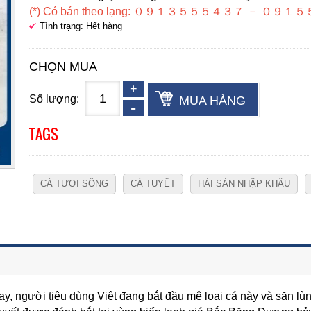
(*) Có bán theo lạng: ０９１３５５５４３７ － ０
Tình trạng: Hết hàng
CHỌN MUA
Số lượng:
MUA HÀNG
TAGS
CÁ TƯƠI SỐNG
CÁ TUYẾT
HẢI SẢN NHẬP KHẨU
nay, người tiêu dùng Việt đang bắt đầu mê loại cá này và săn l