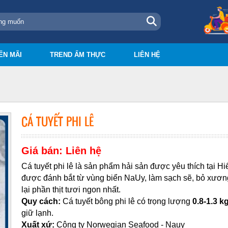
ẾN MÃI
TREND ẨM THỰC
LIÊN HỆ
CÁ TUYẾT PHI LÊ
Giá bán: Liên hệ
Cá tuyết phi lê là sản phẩm hải sản được yêu thích tại H
được đánh bắt từ vùng biển NaUy, làm sạch sẽ, bỏ xương 
lại phần thịt tươi ngon nhất.
Quy cách:
Cá tuyết bông phi lê có trọng lượng
0.8-1.3 k
giữ lạnh.
Xuất xứ:
Công ty Norwegian Seafood - Nauy