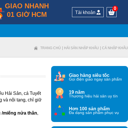
GIAO NHANH
0
Tài khoản
01 GIỜ HCM
|
|
TRANG CHỦ
HẢI SẢN NHẬP KHẨU
CÁ NHẬP KHẨU
Giao hàng siêu tốc
Gọi điện giao ngay sản phẩm
19 năm
iếu Hải Sản, cá Tuyết
Thương hiệu hải sản uy tín
và nội tạng, chỉ giữ
Hơn 100 sản phẩm
g /miếng nửa thân
,
Đa dạng sản phẩm phục vụ