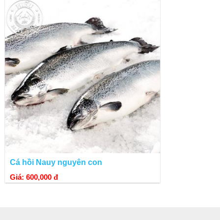
Cá hồi Nauy nguyên con
Giá: 600,000 đ
Lợi ích từ phi lê cá tuyết Nauy:
Cá tuyết Nauy có hàm lượng calories không cao, bên cạnh đ