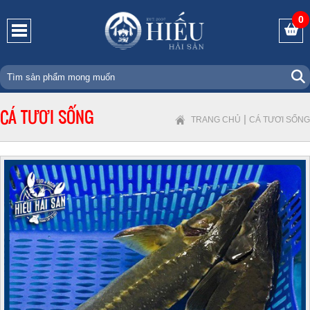
0
CÁ TƯƠI SỐNG
|
TRANG CHỦ
CÁ TƯƠI SỐNG