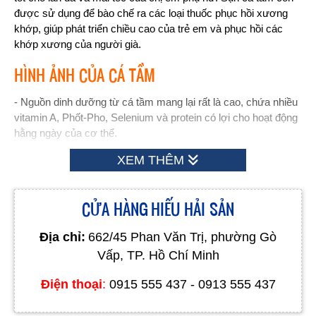
được sử dụng để bào chế ra các loại thuốc phục hồi xương
khớp, giúp phát triển chiều cao của trẻ em và phục hồi các
khớp xương của người già.
HÌNH ẢNH CỦA CÁ TẦM
- Nguồn dinh dưỡng từ cá tầm mang lại rất là cao, chứa nhiều
vitamin A, Phốt-Pho, Selenium và protein có lợi cho hoạt động
hằng ngày của cơ thể.
XEM THÊM
CỬA HÀNG HIẾU HẢI SẢN
Địa chỉ:
662/45 Phan Văn Trị, phường Gò
Vấp, TP. Hồ Chí Minh
Điện thoại
:
0915 555 437 - 0913 555 437