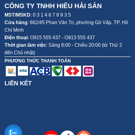
CÔNG TY TNHH HIẾU HẢI SẢN
- Cá Tầm nướng chao
MST/MSKD
: 0 3 1 4 6 7 8 9 3 5
phần thịt cá phi lê ướp với chao, hạt nêm khoảng 15 phút rồi
Cửa hàng
:
662/45 Phan Văn Trị, phường Gò Vấp,
TP. Hồ
mang nướng trên bếp than, mùi thơm lan tỏa khắp nơi, mùi
Chí Minh
chao kích thích vị giác, ăn chuẩn ngon.
Điện thoại
:
O915 555 437 - O913 555 437
Thời gian làm việc
: Sáng 8:00 - Chiều 20:00 (từ Thứ 2
đến Chủ nhật)
PHƯƠNG THỨC THANH TOÁN
LIÊN KẾT