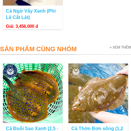
Cá Ngừ Vây Xanh (Phi
Lê Cắt Lát)
Giá: 3,456,000 đ
Những lát cá Tầm ống ánh được phi lê tại Hiếu Hải Sản
MUA CÁ TẦM TƯƠI SỐNG Ở ĐÂU
SẢN PHẨM CÙNG NHÓM
» XEM THÊM
-
Hiếu Hải Sản
chuyên bán cá tầm tươi sống. Bên cạnh đó, tại
shop có bán Trứng cá tầm Caviar.
- Cá Tầm luôn có mỗi ngày , mua cá tươi trong ngày tại cửa
hàng Hiếu Hải Sản khách không cần phải bận tâm về chất
lượng hải sản tươi sống hay giá cả.
- Chúng tôi cam kết cung cấp hải sản tươi sống giao đến tay
khách hàng với hải sản có nguồn gốc xuất xứ rõ ràng, an toàn
vệ sinh thực phẩm./.
Chế biến hải sản từ cá tầm
Cá Đuối Sao Xanh (2,5 -
Cá Thờn Bơn sống (1,2