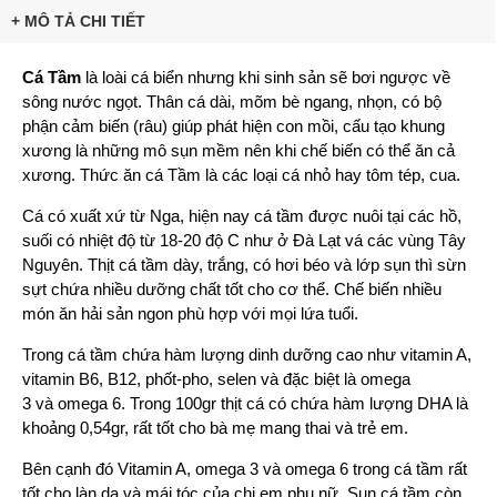
+ MÔ TẢ CHI TIẾT
Cá Tầm
là loài cá biển nhưng khi sinh sản sẽ bơi ngược về
sông nước ngọt. Thân cá dài, mõm bè ngang, nhọn, có bộ
phận cảm biến (râu) giúp phát hiện con mồi, cấu tạo khung
xương là những mô sụn mềm nên khi chế biến có thể ăn cả
xương. Thức ăn cá Tầm là các loại cá nhỏ hay tôm tép, cua.
Cá có xuất xứ từ Nga, hiện nay cá tầm được nuôi tại các hồ,
suối có nhiệt độ từ 18-20 độ C như ở Đà Lạt vá các vùng Tây
Nguyên. Thịt cá tầm dày, trắng, có hơi béo và lớp sụn thì sừn
sựt chứa nhiều dưỡng chất tốt cho cơ thể. Chế biến nhiều
món ăn hải sản ngon phù hợp với mọi lứa tuổi.
Trong cá tầm chứa hàm lượng dinh dưỡng cao như vitamin A,
vitamin B6, B12, phốt-pho, selen và đặc biệt là omega
3 và omega 6. Trong 100gr thịt cá có chứa hàm lượng DHA là
khoảng 0,54gr, rất tốt cho bà mẹ mang thai và trẻ em.
Bên cạnh đó Vitamin A, omega 3 và omega 6 trong cá tầm rất
tốt cho làn da và mái tóc của chị em phụ nữ. Sụn cá tầm còn