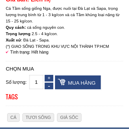
Cá Tầm sống giống Nga, được nuôi tại Đà Lạt và Sapa, trọng
lượng trung bình từ 1 - 3 kg/con và cá Tầm khủng loại nặng từ
15 - 25 kg/con.
Quy cách:
cá sống nguyên con.
Trọng lượng
2.5 - 4 kg/con.
Xuất xứ
: Đà Lạt - Sapa.
(*) GIAO SỐNG TRONG KHU VỰC NỘI THÀNH TP.HCM
Tình trạng: Hết hàng
CHỌN MUA
Số lượng:
MUA HÀNG
TAGS
CÁ
TƯƠI SỐNG
GIÁ SỐC