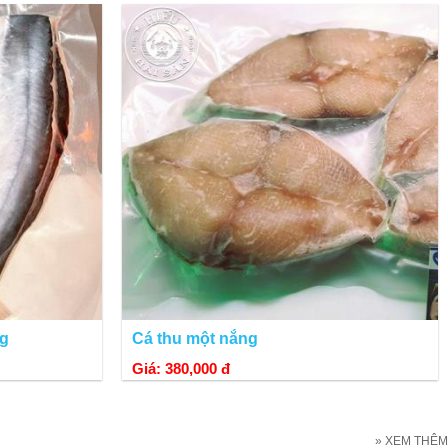
ng cần nêm muối sẽ bị mặn.
ng
Cá thu một nắng
Giá: 380,000 đ
» XEM THÊM