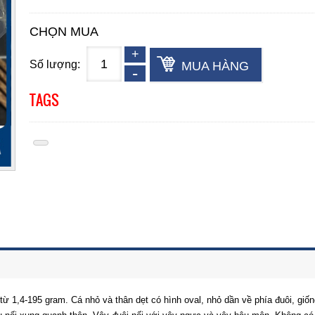
CHỌN MUA
Số lượng:
MUA HÀNG
TAGS
ừ 1,4-195 gram. Cá nhỏ và thân dẹt có hình oval, nhỏ dần về phía đuôi, giố