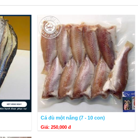
 nắng, được làm sạch ruột, bảo quản đông lạnh nên đảm bảo chất lượng.
Cá đù một nắng (7 - 10 con)
Giá: 250,000 đ
uối ớt, cá lưỡi trâu trộn xoài, cá lưỡi trâu sốt cà...