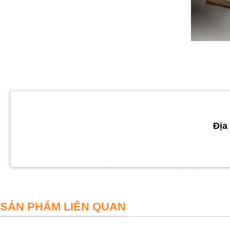
- Sở dĩ có tên "
cá lưỡi trâu
" là vì thân hình cá dẹp, bè và thon nhọn giố
Địa 
SẢN PHẨM LIÊN QUAN