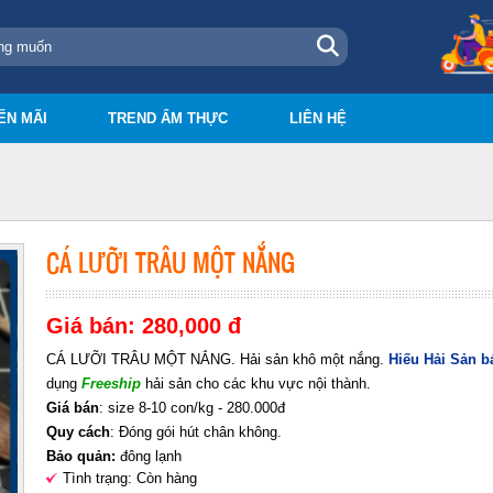
ẾN MÃI
TREND ẨM THỰC
LIÊN HỆ
CÁ LƯỠI TRÂU MỘT NẮNG
Giá bán: 280,000 đ
CÁ LƯỠI TRÂU MỘT NẮNG. Hải sản khô một nắng.
Hiếu Hải Sản bán
dụng
Freeship
hải sản cho các khu vực nội thành.
Giá bán
: size 8-10 con/kg - 280.000đ
Quy cách
: Đóng gói hút chân không.
Bảo quản:
đông lạnh
Tình trạng: Còn hàng