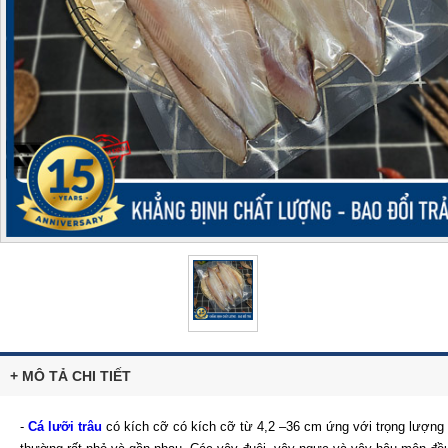
+ MÔ TẢ CHI TIẾT
-
Cá lưỡi trâu
có kích cỡ có kích cỡ từ 4,2 –36 cm ứng với trọng lượng t