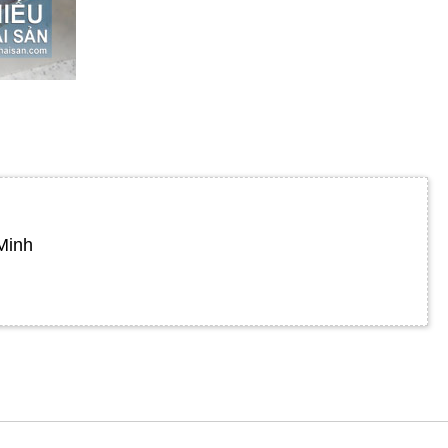
á lưỡi mèo, cá lưỡi bò, cá bơn cát, cá thờn bơn... mỗi vùng kêu mỗi khác.
Minh