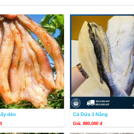
Cá lưỡi trâu làm sạch, đóng gói
hông cần bỏ xương vì xương cá mềm. Hiếu Hải Sản cung cấp cá lưỡi trâu một
cả, khi cần lấy ra dùng đều ok!!!
sấy dẻo
Cá Dứa 3 Nắng
đ
Giá: 880,000 đ
ài món khác từ cá lưỡi trâu như: cá lưỡi trâu chiên giòn, cá lưỡi trâu nướng m