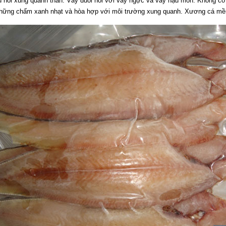
 nối xung quanh thân. Vây đuôi nối với vây ngực và vây hậu môn. Không có 
 những chấm xanh nhạt và hòa hợp với môi trường xung quanh. Xương cá m