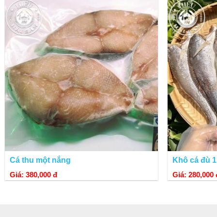
Cá thu một nắng
Khô cá đù 1
Giá: 380,000 đ
Giá: 280,000 