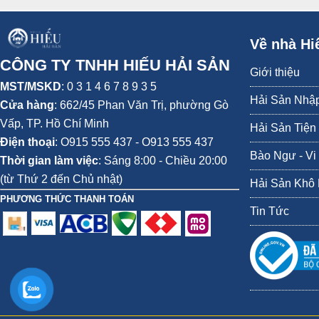
Về nhà Hi
CÔNG TY TNHH HIẾU HẢI SẢN
Giới thiệu
MST/MSKD
: 0 3 1 4 6 7 8 9 3 5
Hải Sản Nhậ
Cửa hàng
:
662/45 Phan Văn Trị, phường Gò
Vấp,
TP. Hồ Chí Minh
Hải Sản Tiện
Điện thoại
:
O915 555 437 - O913 555 437
Bào Ngư - Vi
Thời gian làm việc
: Sáng 8:00 - Chiều 20:00
(từ Thứ 2 đến Chủ nhật)
Hải Sản Khô
PHƯƠNG THỨC THANH TOÁN
Tin Tức