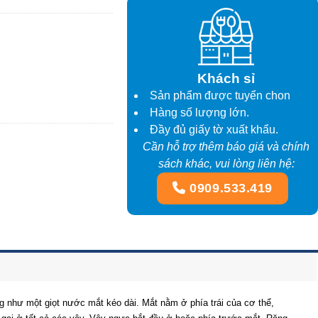
Khách sỉ
Sản phẩm được tuyển chon
Hàng số lượng lớn.
Đầy đủ giấy tờ xuất khẩu.
Cần hỗ trợ thêm báo giá và chính
sách khác, vui lòng liên hệ:
0909.533.419
ng như một giọt nước mắt kéo dài. Mắt nằm ở phía trái của cơ thể,