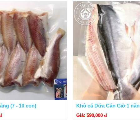
Hình ảnh cá lưỡi trâu một nắng
ướp muối và phơi 1 nắng nên còn độ dẻo và thơm mùi nắng, khi chế biến khô
ắng (7 - 10 con)
Khô cá Dứa Cần Giờ 1 nắ
đ
Giá: 590,000 đ