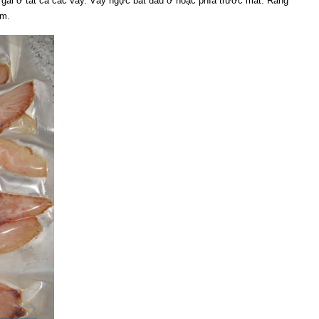
gai ở tất cả các vây. Vây ngực bắt đầu ở hoặc phía trước mắt. Răng
ềm.