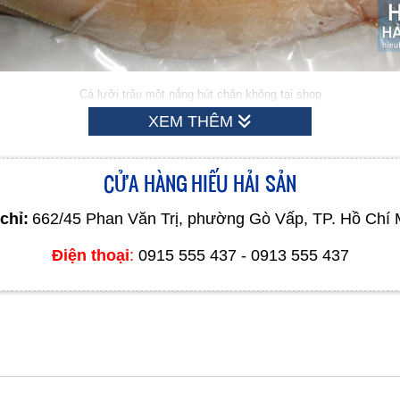
Cá lưỡi trâu một nắng hút chân không tại shop
XEM THÊM
ng cái lưỡi trâu. Ngoài tên cá lưỡi trâu thì còn rất nhiều cái tên khác như: c
CỬA HÀNG HIẾU HẢI SẢN
chỉ:
662/45 Phan Văn Trị, phường Gò Vấp, TP. Hồ Chí 
Điện thoại
:
0915 555 437 - 0913 555 437