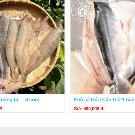
 nắng (6 — 8 con)
Khô cá Dứa Cần Giờ 1 nắ
đ
Giá: 590,000 đ
Cá lưỡi trâu chiên giòn trông hấp dẫn