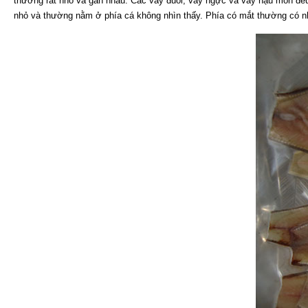
thường rất nhỏ và gần nhau. Các vây đuôi, vây ngực và vây hậu môn đều
nhỏ và thường nằm ở phía cá không nhìn thấy. Phía có mắt thường có