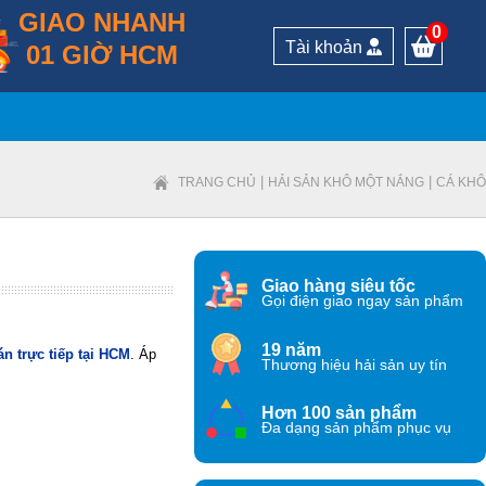
GIAO NHANH
0
Tài khoản
01 GIỜ HCM
|
|
TRANG CHỦ
HẢI SẢN KHÔ MỘT NẮNG
CÁ KHÔ
Giao hàng siêu tốc
Gọi điện giao ngay sản phẩm
19 năm
 trực tiếp tại HCM
. Áp
Thương hiệu hải sản uy tín
Hơn 100 sản phẩm
Đa dạng sản phẩm phục vụ