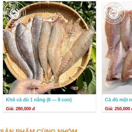
- Cá lưỡi trâu một nắng là món ăn dân dã của người nhà quê. Cá được 
Khô cá đù 1 nắng (6 — 8 con)
Cá đù một n
Giá: 280,000 đ
Giá: 250,000 
SẢN PHẨM CÙNG NHÓM