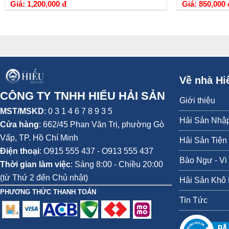
Giá: 1,200,000 đ
Giá: 850,000 
Về nhà Hi
CÔNG TY TNHH HIẾU HẢI SẢN
Giới thiệu
MST/MSKD
: 0 3 1 4 6 7 8 9 3 5
Hải Sản Nhậ
Cửa hàng
:
662/45 Phan Văn Trị, phường Gò
Vấp,
TP. Hồ Chí Minh
Hải Sản Tiện
Điện thoại
:
O915 555 437 - O913 555 437
Bào Ngư - Vi
Thời gian làm việc
: Sáng 8:00 - Chiều 20:00
(từ Thứ 2 đến Chủ nhật)
Hải Sản Khô
PHƯƠNG THỨC THANH TOÁN
Tin Tức