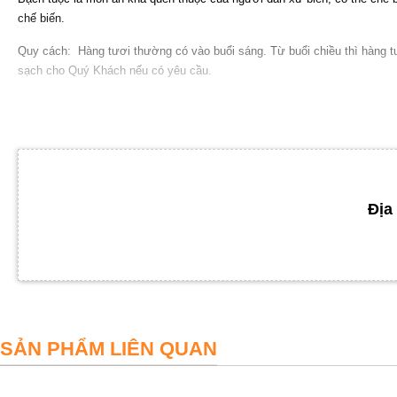
chế biến.
Quy cách:
Hàng tươi thường có vào buổi sáng. Từ buổi chiều thì hàng t
sạch cho Quý Khách nếu có yêu cầu.
Lưu ý: bạch tuộc ngoài chợ trôi nổi và một số nơi bán thường hay bị ng
tôi cam kết bán sản phẩm tươi ngon, chất lượng, cung cấp sống tận nơi
MÓN ĂN CHẾ BIẾN BẠCH TUỘC
Địa 
SẢN PHẨM LIÊN QUAN