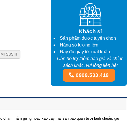
Khách sỉ
Sản phẩm được tuyển chon
Hàng số lượng lớn.
Đầy đủ giấy tờ xuất khẩu.
IMI SUSHI
Cần hỗ trợ thêm báo giá và chính
sách khác, vui lòng liên hệ:
0909.533.419
luộc chấm mắm gừng hoặc xào cay. hải sản bảo quản tươi lạnh chuẩn, giữ