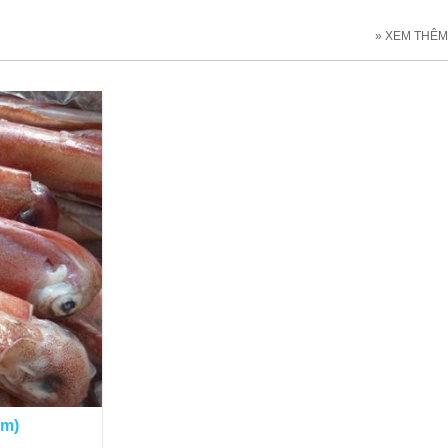
» XEM THÊM
am)