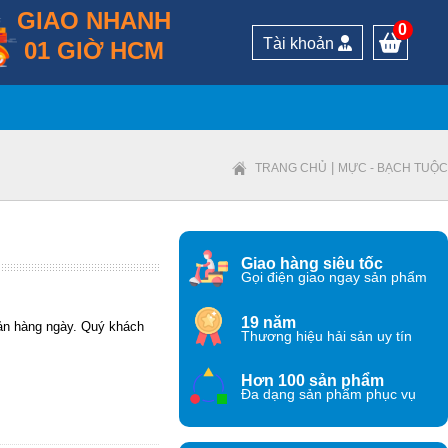
GIAO NHANH
0
Tài khoản
01 GIỜ HCM
|
TRANG CHỦ
MỰC - BẠCH TUỘC
Giao hàng siêu tốc
Gọi điện giao ngay sản phẩm
19 năm
Sản hàng ngày. Quý khách
Thương hiệu hải sản uy tín
Hơn 100 sản phẩm
Đa dạng sản phẩm phục vụ