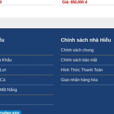
đ
Giá: 650,000 đ
ếu
Chính sách nhà Hiếu
Chính sách chung
p Khẩu
Chính sách bảo mật
 Lợi
Hình Thức Thanh Toán
Bạch tuộc nướng muối ớt cay cay, mặn mặn
 Cá
Giao nhận hàng hóa
 Một Nắng