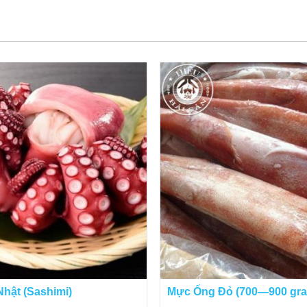
Bạch tuộc nướng sa tế màu sắc bắt mắt, ngon miệng
hật (Sashimi)
Mực Ống Đỏ (700—900 gr