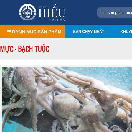
DANH MỤC SẢN PHẨM
BÁN CHẠY NHẤT
KHUY
MỰC - BẠCH TUỘC