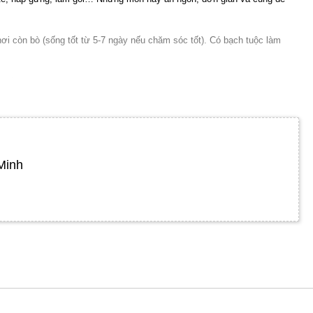
ơi còn bò (sống tốt từ 5-7 ngày nếu chăm sóc tốt). Có bạch tuộc làm
n bất chính, đánh vào Khách hàng ham giá rẻ, thịt khá bở và mặn. Chúng
Minh