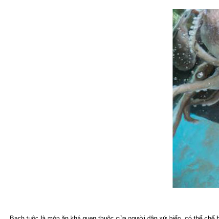
Bạch tuộc là món ăn khá quen thuộc của người dân xứ biển, có thể chế