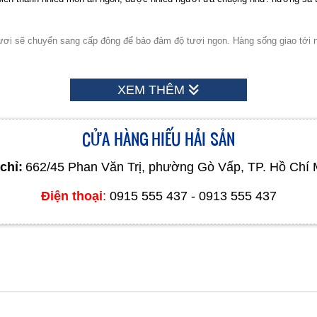
ươi sẽ chuyển sang cấp đông để bảo đảm độ tươi ngon. Hàng sống giao tới n
âm nước muối cả ngày ( bạch tuộc sẽ bị ươn) để tăng trọng, để tăng lợi nhuậ
XEM THÊM
 cho quý khách.
CỬA HÀNG HIẾU HẢI SẢN
chỉ:
662/45 Phan Văn Trị, phường Gò Vấp, TP. Hồ Chí 
Điện thoại
:
0915 555 437 - 0913 555 437