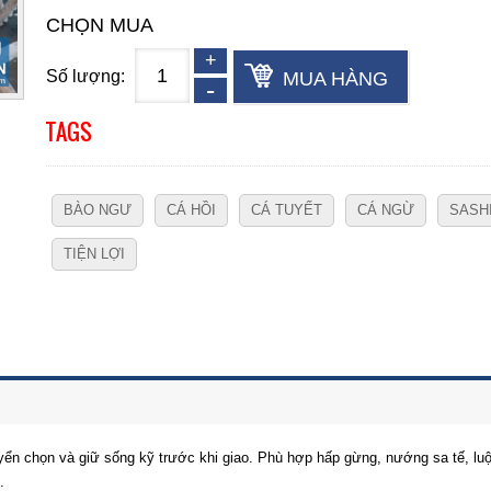
CHỌN MUA
Số lượng:
MUA HÀNG
TAGS
BÀO NGƯ
CÁ HỒI
CÁ TUYẾT
CÁ NGỪ
SASH
TIỆN LỢI
 tuyển chọn và giữ sống kỹ trước khi giao. Phù hợp hấp gừng, nướng sa tế, 
.