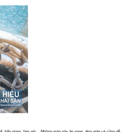
 tế, hấp gừng, làm gỏi… Những món này ăn ngon, đơn giản và cũng dễ