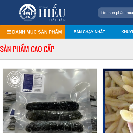
DANH MỤC SẢN PHẨM
BÁN CHẠY NHẤT
KHUY
SẢN PHẨM CAO CẤP