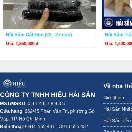
Hải Sâm Cát Đen (23 - 27 con)
Hải Sâm Trắn
Giá: 1,350,000 đ
Giá: 1,400,00
Về nhà Hi
CÔNG TY TNHH HIẾU HẢI SẢN
Giới thiệu
MST/MSKD
: 0 3 1 4 6 7 8 9 3 5
Hải Sản Nhậ
Cửa hàng
:
662/45 Phan Văn Trị, phường Gò
Vấp,
TP. Hồ Chí Minh
Hải Sản Tiện
Điện thoại
:
O915 555 437 - O913 555 437