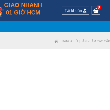
GIAO NHANH
0
Tài khoản
01 GIỜ HCM
|
TRANG CHỦ
SẢN PHẨM CAO CẤP