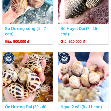
Sò Dương sống (4—7
Sò Huyết Đại (7 - 15
con)
con)
Giá: 800,000 đ
Giá: 520,000 đ
Ốc Hương Đại (20 - 40
Ngao 2 cồi (8 - 11 con)