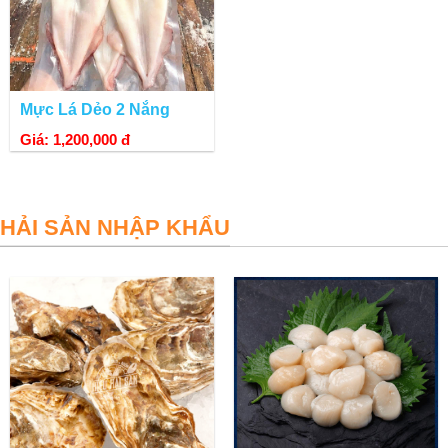
Mực Lá Dẻo 2 Nắng
Giá: 1,200,000 đ
HẢI SẢN NHẬP KHẨU