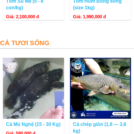
Tôm Sú Mẹ (5 - 8
Tôm Hùm Bông sống
con/kg)
(size 1kg)
Giá: 2,100,000 đ
Giá: 1,990,000 đ
CÁ TƯƠI SỐNG
Cá Mú Nghệ (15 - 30 Kg)
Cá chép giòn (1,8 — 3,6
kg)
Giá: 580,000 đ