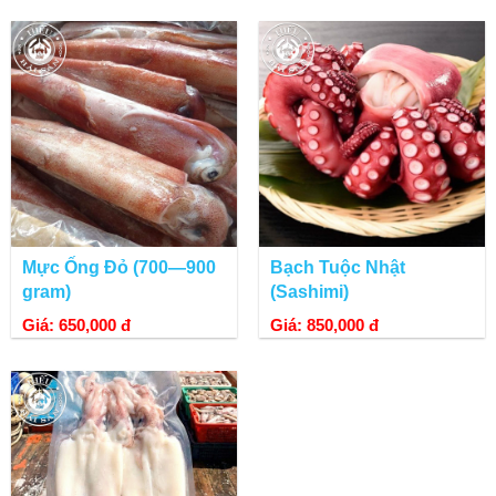
Mực Ống Đỏ (700—900
Bạch Tuộc Nhật
gram)
(Sashimi)
Giá: 650,000 đ
Giá: 850,000 đ