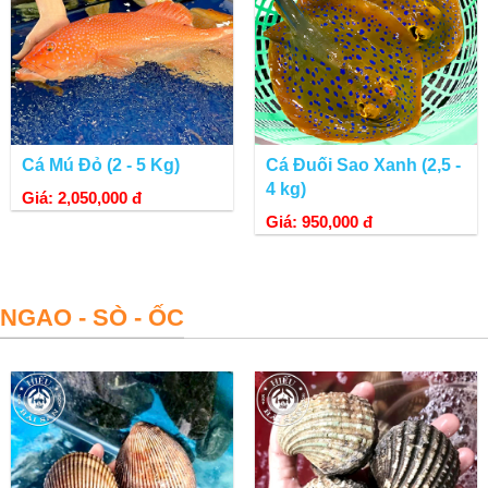
Cá Mú Đỏ (2 - 5 Kg)
Cá Đuối Sao Xanh (2,5 -
4 kg)
Giá: 2,050,000 đ
Giá: 950,000 đ
NGAO - SÒ - ỐC