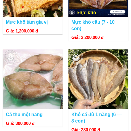
Mực khô tẩm gia vị
Mực khô câu (7 - 10
con)
Giá: 1,200,000 đ
Giá: 2,200,000 đ
Cá thu một nắng
Khô cá đù 1 nắng (6 —
8 con)
Giá: 380,000 đ
Giá: 280,000 đ