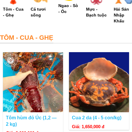
Ngao - Sò
Tôm - Cua
Cá tươi
Mực -
Hải Sản
- Ốc
- Ghẹ
sống
Bạch tuộc
Nhập
Khẩu
TÔM - CUA - GHẸ
Tôm hùm đỏ Úc (1,2 —
Cua 2 da (4 - 5 con/kg)
2 kg)
Giá: 1,650,000 đ