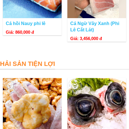
Cá hồi Nauy phi lê
Cá Ngừ Vây Xanh (Phi
Lê Cắt Lát)
Giá: 860,000 đ
Giá: 3,456,000 đ
HẢI SẢN TIỆN LỢI