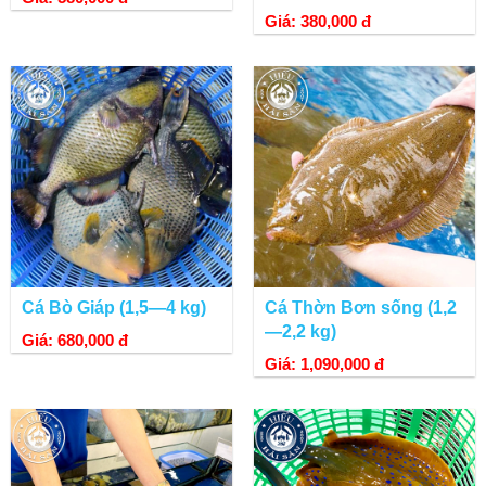
Giá: 380,000 đ
Cá Bò Giáp (1,5—4 kg)
Cá Thờn Bơn sống (1,2
—2,2 kg)
Giá: 680,000 đ
Giá: 1,090,000 đ