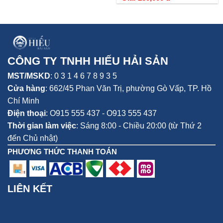
CÔNG TY TNHH HIẾU HẢI SẢN
MST/MSKD
: 0 3 1 4 6 7 8 9 3 5
Cửa hàng
:
662/45 Phan Văn Trị, phường Gò Vấp,
TP. Hồ
Chí Minh
Điện thoại
:
O915 555 437 - O913 555 437
Thời gian làm việc
: Sáng 8:00 - Chiều 20:00 (từ Thứ 2
đến Chủ nhật)
PHƯƠNG THỨC THANH TOÁN
LIÊN KẾT