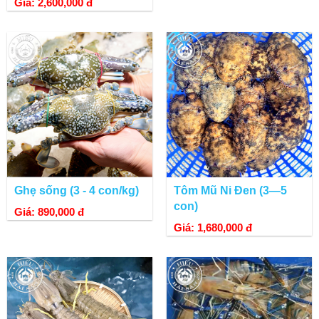
Giá: 2,600,000 đ
Ghẹ sống (3 - 4 con/kg)
Tôm Mũ Ni Đen (3—5
con)
Giá: 890,000 đ
Giá: 1,680,000 đ