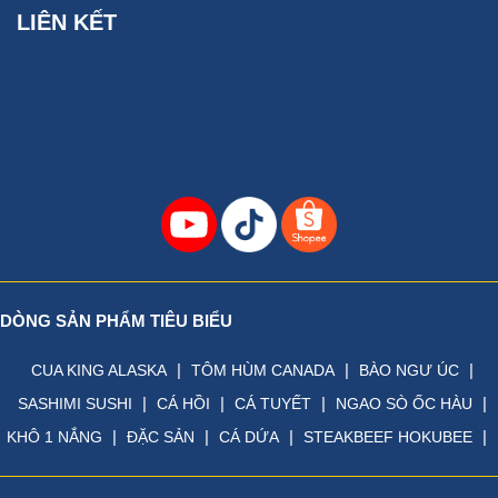
LIÊN KẾT
DÒNG SẢN PHẨM TIÊU BIỂU
|
|
|
CUA KING ALASKA
TÔM HÙM CANADA
BÀO NGƯ ÚC
|
|
|
|
SASHIMI SUSHI
CÁ HỒI
CÁ TUYẾT
NGAO SÒ ỐC HÀU
|
|
|
|
KHÔ 1 NẮNG
ĐẶC SẢN
CÁ DỨA
STEAKBEEF HOKUBEE