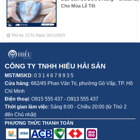
Cho Mùa Lễ Tết
Thứ ba, 15:51 Ngày 16/12/2025
CÔNG TY TNHH HIẾU HẢI SẢN
MST/MSKD
: 0 3 1 4 6 7 8 9 3 5
Cửa hàng
:
662/45 Phan Văn Trị, phường Gò Vấp,
TP. Hồ
Chí Minh
Điện thoại
:
O915 555 437 - O913 555 437
Thời gian làm việc
: Sáng 8:00 - Chiều 20:00 (từ Thứ 2
đến Chủ nhật)
PHƯƠNG THỨC THANH TOÁN