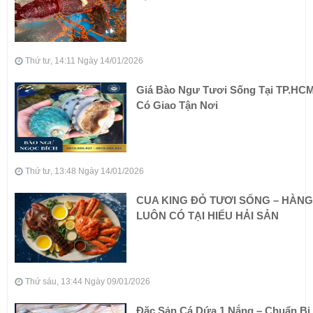
Thứ tư, 14:11 Ngày 14/01/2026
Giá Bào Ngư Tươi Sống Tại TP.HCM
Có Giao Tận Nơi
Thứ tư, 13:48 Ngày 14/01/2026
CUA KING ĐỎ TƯƠI SỐNG – HÀNG
LUÔN CÓ TẠI HIẾU HẢI SẢN
Thứ sáu, 13:44 Ngày 09/01/2026
Đặc Sản Cá Dứa 1 Nắng – Chuẩn Bị