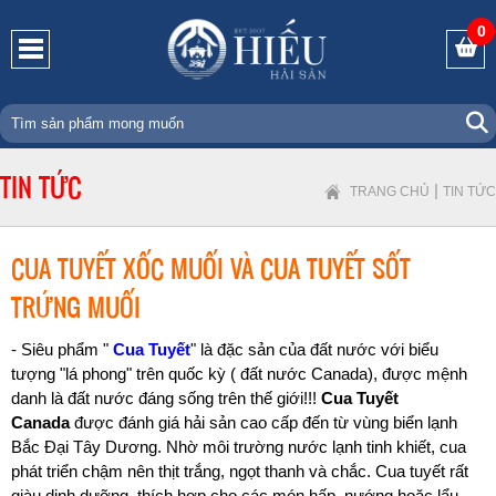
0
TIN TỨC
|
TRANG CHỦ
TIN TỨC
CUA TUYẾT XỐC MUỐI VÀ CUA TUYẾT SỐT
TRỨNG MUỐI
- Siêu phẩm "
Cua Tuyết
" là đặc sản của đất nước với biểu
tượng "lá phong" trên quốc kỳ ( đất nước Canada), được mệnh
danh là đất nước đáng sống trên thế giới!!!
Cua Tuyết
Canada
được đánh giá hải sản cao cấp đến từ vùng biển lạnh
Bắc Đại Tây Dương. Nhờ môi trường nước lạnh tinh khiết, cua
phát triển chậm nên thịt trắng, ngọt thanh và chắc. Cua tuyết rất
giàu dinh dưỡng, thích hợp cho các món hấp, nướng hoặc lẩu,