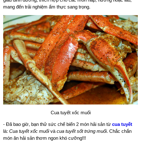
mang đến trải nghiệm ẩm thực sang trọng.
Cua tuyết xốc muối
- Đã bao giờ, bạn thử sức chế biến 2 món hải sản từ
cua tuyết
là:
Cua tuyết xốc muối
và
cua tuyết sốt trứng muối
. Chắc chắn
món ăn hải sản thơm ngon khó cưỡng!!!