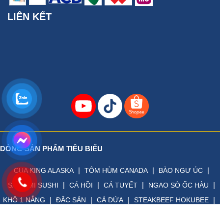
LIÊN KẾT
DÒNG SẢN PHẨM TIÊU BIỂU
|
|
|
CUA KING ALASKA
TÔM HÙM CANADA
BÀO NGƯ ÚC
|
|
|
|
SASHIMI SUSHI
CÁ HỒI
CÁ TUYẾT
NGAO SÒ ỐC HÀU
|
|
|
|
KHÔ 1 NẮNG
ĐẶC SẢN
CÁ DỨA
STEAKBEEF HOKUBEE