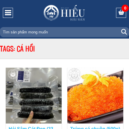
0
TAGS: CÁ HỒI
Hải Sâm Cát Đen (23 -
Trứng cá chuồn (500g)