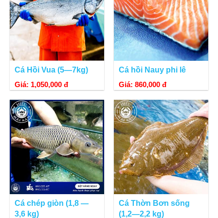
Cá Hồi Vua (5—7kg)
Cá hồi Nauy phi lê
Giá: 1,050,000 đ
Giá: 860,000 đ
Cá chép giòn (1,8 —
Cá Thờn Bơn sống
3,6 kg)
(1,2—2,2 kg)