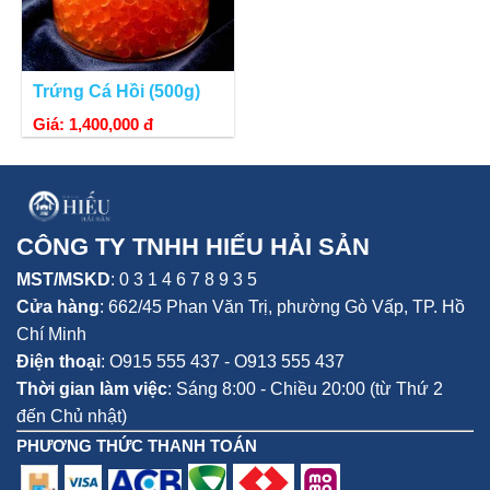
Trứng Cá Hồi (500g)
Giá: 1,400,000 đ
CÔNG TY TNHH HIẾU HẢI SẢN
MST/MSKD
: 0 3 1 4 6 7 8 9 3 5
Cửa hàng
:
662/45 Phan Văn Trị, phường Gò Vấp,
TP. Hồ
Chí Minh
Điện thoại
:
O915 555 437 - O913 555 437
Thời gian làm việc
: Sáng 8:00 - Chiều 20:00 (từ Thứ 2
đến Chủ nhật)
PHƯƠNG THỨC THANH TOÁN