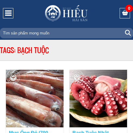
0
TAGS: BẠCH TUỘC
Mực Ống Đỏ (700—
Bạch Tuộc Nhật