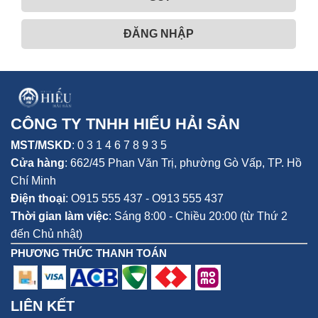
ĐĂNG NHẬP
CÔNG TY TNHH HIẾU HẢI SẢN
MST/MSKD
: 0 3 1 4 6 7 8 9 3 5
Cửa hàng
:
662/45 Phan Văn Trị, phường Gò Vấp,
TP. Hồ
Chí Minh
Điện thoại
:
O915 555 437 - O913 555 437
Thời gian làm việc
: Sáng 8:00 - Chiều 20:00 (từ Thứ 2
đến Chủ nhật)
PHƯƠNG THỨC THANH TOÁN
LIÊN KẾT