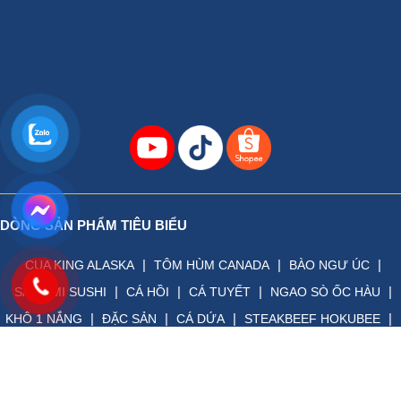
DÒNG SẢN PHẨM TIÊU BIỂU
|
|
|
CUA KING ALASKA
TÔM HÙM CANADA
BÀO NGƯ ÚC
|
|
|
|
SASHIMI SUSHI
CÁ HỒI
CÁ TUYẾT
NGAO SÒ ỐC HÀU
|
|
|
|
KHÔ 1 NẮNG
ĐẶC SẢN
CÁ DỨA
STEAKBEEF HOKUBEE
Copyright © 2017 Bản quyền thuộc về
HIẾU HẢI SẢN