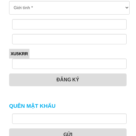
XU5KRR
ĐĂNG KÝ
QUÊN MẬT KHẨU
GỬI